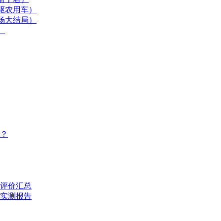
驱农用车）
场大结局）
）
？
评价汇总
的实测报告