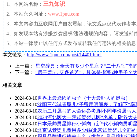
三九知识
1、本网站名称：
2、本站永久网址：
www.1puu.com
3、本文内容由互联网用户自发贡献，该文观点仅代表作者
4、如发现本站有涉嫌抄袭侵权/违法违规的内容， 请发送邮件至 a
5、本站一律禁止以任何方式发布或转载任何违法的相关信息
本文链接：
http://www.1puu.com/post/14401.html
上一篇：
星空辞典：全天有多少个星座？“二十八宿”指
下一篇：
“房子盖5，灾多贫苦”，具体是指哪5种房子？
相关文章
2024-08-10
世界上最恐怖的虫子（十大最吓人的昆虫）
2024-08-10
沈阳三代试管婴儿*子费用明细表，了解下*率
2024-08-10
农历二月属马的人命运参考,附不同年份属马人2
2024-08-10
2024河北医大一院试管婴儿医*名单，附各大
2024-08-10
日本最帅男星排行小鲜肉（新*代小鲜肉男明星1
2024-08-10
北京试管婴儿费用多少钱(北京试管婴儿全部的
2024-08-10
厨具品牌排行榜前十名（燃气灶具品牌排行榜