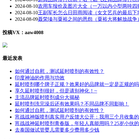
2024-08-10
农用车报价及图片大全（一万以内小型两吨四
2024-08-10
王副军长怎么日田雨阅读（女文艺兵的最后下
2024-08-09
聂荣瑧与粟裕之间的恩怨（粟裕大将解放战争
投稿VX：aaw4008
最近发表
如何通过自慰，测试延时喷剂的有效性？
印度神油的作用与功效
延时喷剂哪个牌子正规？效果好的品牌就一定是正规的吗
享久延时喷剂很好，但是请别神化！~
主流品牌延时喷剂成分大揭秘
延时喷剂洗完澡后还有效果吗？不同品牌不同影响！
如何通过自慰，测试延时喷剂的有效性？
宵战战神版喷剂真实用户反馈大公开：我用三个月收集的
宵战战神延时喷剂青春版，年轻人真能用吗？25岁小伙
去泰国做试管婴儿需要多少费用多少钱