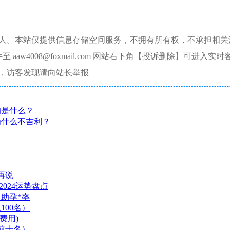
本人。本站仅提供信息存储空间服务，不拥有所有权，不承担相关
aw4008@foxmail.com 网站右下角【投诉删除】可进入实时
，访客发现请向站长举报
的是什么？
为什么不吉利？
再说
024运势盘点
夫助孕*率
00名）
费用)
前十名）