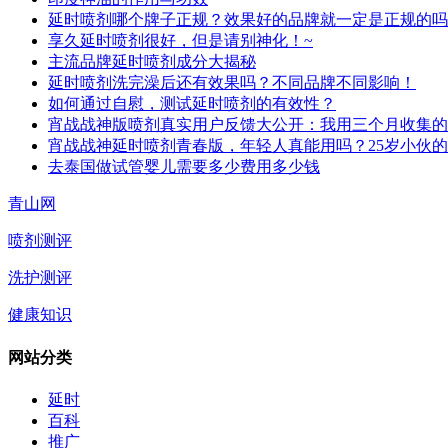
延时喷剂哪个牌子正规？效果好的品牌就一定是正规的吗
享久延时喷剂很好，但是请别神化！~
主流品牌延时喷剂成分大揭秘
延时喷剂洗完澡后还有效果吗？不同品牌不同影响！
如何通过自慰，测试延时喷剂的有效性？
宵战战神版喷剂真实用户反馈大公开：我用三个月收集的
宵战战神延时喷剂青春版，年轻人真能用吗？25岁小伙
去泰国做试管婴儿需要多少费用多少钱
青山网
喷剂测评
洗护测评
健康知识
网站分类
延时
百科
推广