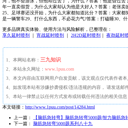
河，他不会游泳，但他却过去了，为什么？答案：他是昏过去了2
年一直卖假货，为什么大家却认为他是大好人？答案：老张卖的是
25、足球赛还没开始，为什么大家都知道比分？答案：大家都知
是一辆警车29、打什么东西，不必花力气?答案：打磕睡30
更多品牌真实体验、使用方法与风险解析，已整理在：
享久延时喷剂
｜
宵战延时喷剂
｜
2H2D延时喷剂
｜
夜劲延时
三九知识
1、本网站名称：
2、本站永久网址：
www.1puu.com
3、本文内容由互联网用户自发贡献，该文观点仅代表作者
4、如发现本站有涉嫌抄袭侵权/违法违规的内容， 请发送邮件至 a
5、本站一律禁止以任何方式发布或转载任何违法的相关信息
本文链接：
http://www.1puu.com/post/14284.html
上一篇：
【脑筋急转弯】脑筋急转弯5000题|智力脑筋急
下一篇：
脑筋急转弯5000题系列八十九