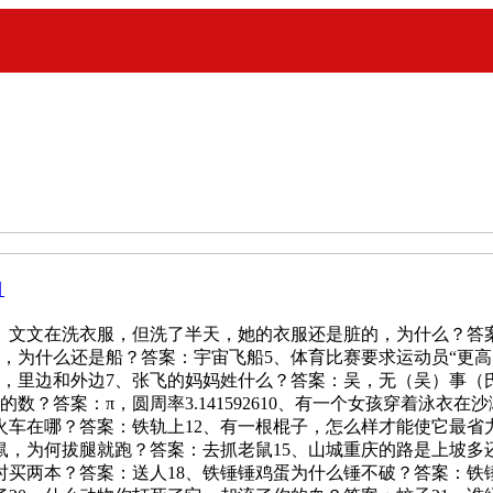
目
、文文在洗衣服，但洗了半天，她的衣服还是脏的，为什么？答
，为什么还是船？答案：宇宙飞船5、体育比赛要求运动员“更高
，里边和外边7、张飞的妈妈姓什么？答案：吴，无（吴）事（
数？答案：π，圆周率3.141592610、有一个女孩穿着泳衣
火车在哪？答案：铁轨上12、有一根棍子，怎么样才能使它最省
鼠，为何拔腿就跑？答案：去抓老鼠15、山城重庆的路是上坡多
时买两本？答案：送人18、铁锤锤鸡蛋为什么锤不破？答案：铁