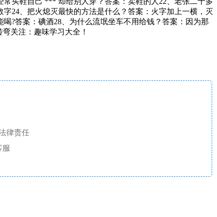
买鞋自己 *** 却给别人穿？答案：卖鞋的人22、老张二十多
 数字24、把火熄灭最快的方法是什么？答案：火字加上一横，灭
能喝?答案：碘酒28、为什么流氓坐车不用给钱？答案：因为那
转弯关注：趣味学习大全！
法律责任
客服