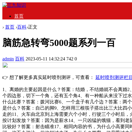
首页
›
首页
›
百科
›
正文
脑筋急转弯5000题系列一百
admin
百科
2023-05-11 14:32:24
742
0
👉 想了解更多真实延时喷剂测评，可查看：
延时喷剂测评栏
1、离婚的主要起因是什么？答案：结婚，不结婚就不会离婚2
个四边形，切下一个角，还有五个角4、有一种船从来没下过水
什么比赛？答案：拨河比赛6、一个盒子有几个边？答案：两个
是什么？答案：自己的脚9、怎样用三根筷子搭出比三大比四小的
走的11、火车由北京到上海需要六个小时，行驶三个小时后，
按计划发放？答案：因为是薪水14、一只凶猛的饿猫，看到老
比较好？答案：射击瞄准17、相同内容的书，为什么小高要同