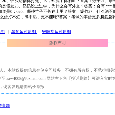
0、什么动物你打死了它，却流了你的血？答案：蚊子21、谁经常
假发23、奶奶没上过学，为什么会写外文？答案：会写 ***
道是0：026、哪种竹子不长在土里？答案：爆竹27、什么酒不
、什么蛋打不烂，煮不熟，更不能吃?答案：考试的零蛋更多脑筋急
喷剂
｜
黑豹延时喷剂
｜
宋阳堂延时喷剂
版权声明
本人。本站仅提供信息存储空间服务，不拥有所有权，不承担相关
aw4008@foxmail.com 网站右下角【投诉删除】可进入实时
，访客发现请向站长举报
转弯题