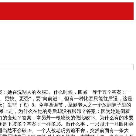
案：她在洗别人的衣服3、什么时候，四减一等于五？答案：一
、更快、更强”，要“向前进”，但有一种比赛只能往后退，这是
氏）生非（飞）8、今年圣诞节，圣诞老人之一个放到袜子里的
在沙滩上走，为什么在她的身后却没有脚印？答案：因为她是倒着
力的变短？答案：拿另外一根较长的做比较13、为什么有的水要
还是下坡多？答案：一样多16、做什么事，一只眼开一只眼闭会
锤当然不会破19、一个人被老虎穷追不舍，突然前面有一条大