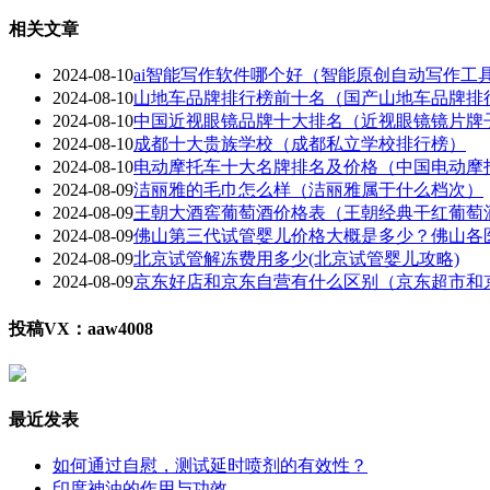
相关文章
2024-08-10
ai智能写作软件哪个好（智能原创自动写作工
2024-08-10
山地车品牌排行榜前十名（国产山地车品牌排
2024-08-10
中国近视眼镜品牌十大排名（近视眼镜镜片牌
2024-08-10
成都十大贵族学校（成都私立学校排行榜）
2024-08-10
电动摩托车十大名牌排名及价格（中国电动摩
2024-08-09
洁丽雅的毛巾怎么样（洁丽雅属于什么档次）
2024-08-09
王朝大酒窖葡萄酒价格表（王朝经典干红葡萄
2024-08-09
佛山第三代试管婴儿价格大概是多少？佛山各
2024-08-09
北京试管解冻费用多少(北京试管婴儿攻略)
2024-08-09
京东好店和京东自营有什么区别（京东超市和
投稿VX：aaw4008
最近发表
如何通过自慰，测试延时喷剂的有效性？
印度神油的作用与功效