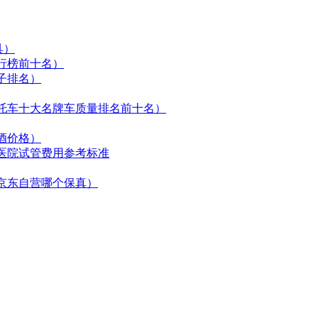
具）
行榜前十名）
子排名）
托车十大名牌车质量排名前十名）
酒价格）
医院试管费用参考标准
京东自营哪个保真）