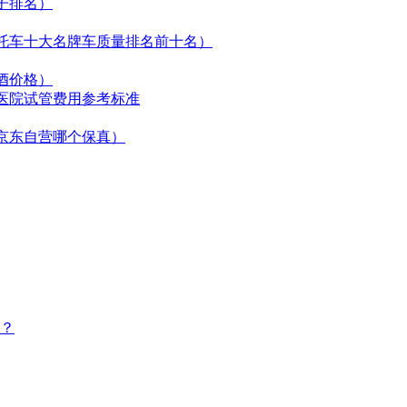
子排名）
托车十大名牌车质量排名前十名）
酒价格）
医院试管费用参考标准
京东自营哪个保真）
？