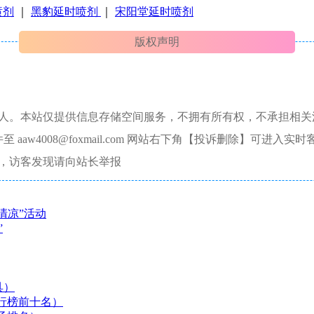
喷剂
｜
黑豹延时喷剂
｜
宋阳堂延时喷剂
版权声明
本人。本站仅提供信息存储空间服务，不拥有所有权，不承担相关
aw4008@foxmail.com 网站右下角【投诉删除】可进入实时
，访客发现请向站长举报
清凉”活动
”
具）
行榜前十名）