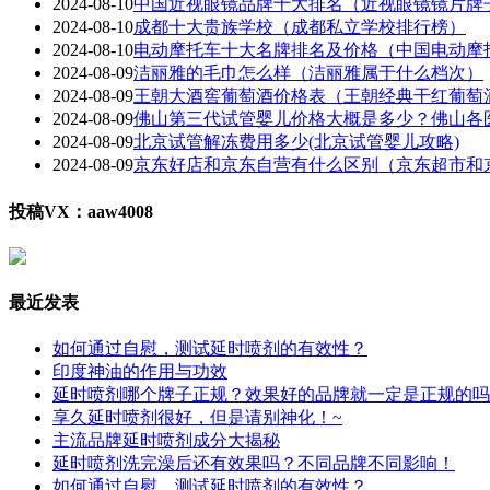
2024-08-10
中国近视眼镜品牌十大排名（近视眼镜镜片牌
2024-08-10
成都十大贵族学校（成都私立学校排行榜）
2024-08-10
电动摩托车十大名牌排名及价格（中国电动摩
2024-08-09
洁丽雅的毛巾怎么样（洁丽雅属于什么档次）
2024-08-09
王朝大酒窖葡萄酒价格表（王朝经典干红葡萄
2024-08-09
佛山第三代试管婴儿价格大概是多少？佛山各
2024-08-09
北京试管解冻费用多少(北京试管婴儿攻略)
2024-08-09
京东好店和京东自营有什么区别（京东超市和
投稿VX：aaw4008
最近发表
如何通过自慰，测试延时喷剂的有效性？
印度神油的作用与功效
延时喷剂哪个牌子正规？效果好的品牌就一定是正规的吗
享久延时喷剂很好，但是请别神化！~
主流品牌延时喷剂成分大揭秘
延时喷剂洗完澡后还有效果吗？不同品牌不同影响！
如何通过自慰，测试延时喷剂的有效性？