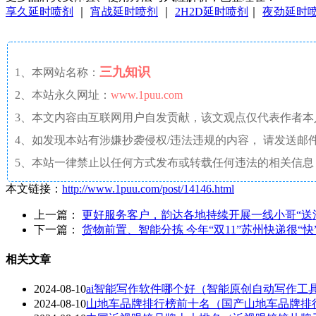
享久延时喷剂
｜
宵战延时喷剂
｜
2H2D延时喷剂
｜
夜劲延时
三九知识
1、本网站名称：
2、本站永久网址：
www.1puu.com
3、本文内容由互联网用户自发贡献，该文观点仅代表作者
4、如发现本站有涉嫌抄袭侵权/违法违规的内容， 请发送邮件至 a
5、本站一律禁止以任何方式发布或转载任何违法的相关信息
本文链接：
http://www.1puu.com/post/14146.html
上一篇：
更好服务客户，韵达各地持续开展一线小哥“送
下一篇：
货物前置、智能分拣 今年“双11”苏州快递很“快
相关文章
2024-08-10
ai智能写作软件哪个好（智能原创自动写作工
2024-08-10
山地车品牌排行榜前十名（国产山地车品牌排