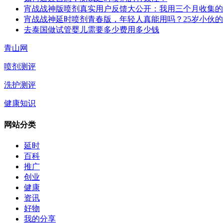
宵战战神版喷剂真实用户反馈大公开：我用三个月收集的
宵战战神延时喷剂青春版，年轻人真能用吗？25岁小伙
去泰国做试管婴儿需要多少费用多少钱
青山网
喷剂测评
洗护测评
健康知识
网站分类
延时
百科
推广
创业
健康
资讯
好物
我的分享