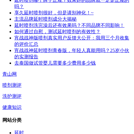
延时喷剂哪个牌子正规？效果好的品牌就一定是正规的
吗？
享久延时喷剂很好，但是请别神化！~
主流品牌延时喷剂成分大揭秘
延时喷剂洗完澡后还有效果吗？不同品牌不同影响！
如何通过自慰，测试延时喷剂的有效性？
宵战战神版喷剂真实用户反馈大公开：我用三个月收集
的评价汇总
宵战战神延时喷剂青春版，年轻人真能用吗？25岁小伙
的实测报告
去泰国做试管婴儿需要多少费用多少钱
青山网
喷剂测评
洗护测评
健康知识
网站分类
延时