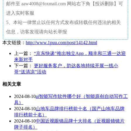
邮件至 aaw4008@foxmail.com 网站右下角【投诉删除】可
进入实时客服
5、本站一律禁止以任何方式发布或转载任何违法的相关
信息，访客发现请向站长举报
本文链接：
http://www.1puu.com/post/14142.html
上一篇：
“京东快递”推出独立App，顺丰和三通一达迎
来新对手
下一篇：
更好服务客户，韵达各地持续开展一线小
哥“送清凉”活动
相关文章
2024-08-10
ai智能写作软件哪个好（智能原创自动写作工
具）
2024-08-10
山地车品牌排行榜前十名（国产山地车品牌
排行榜前十名）
2024-08-10
中国近视眼镜品牌十大排名（近视眼镜镜片
牌子排名）