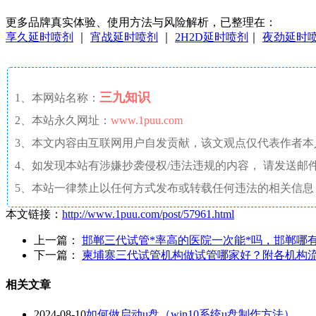
更多品牌真实体验、使用方法与风险解析，已整理在：
享久延时喷剂
｜
宵战延时喷剂
｜
2H2D延时喷剂
｜
夜劲延时
三九知识
1、本网站名称：
2、本站永久网址：
www.1puu.com
3、本文内容由互联网用户自发贡献，该文观点仅代表作者
4、如发现本站有涉嫌抄袭侵权/违法违规的内容， 请发送邮件至 a
5、本站一律禁止以任何方式发布或转载任何违法的相关信息
本文链接：
http://www.1puu.com/post/57961.html
上一篇：
邯郸三代试管*率高的医院一次能*吗，邯郸哪
下一篇：
柬埔寨三代试管机构做试管哪家好？附各机构
相关文章
2024-08-10
如何做启动u盘（win10系统u盘制作方法）