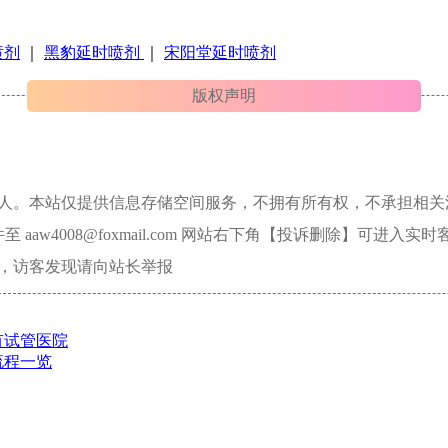
喷剂
｜
黑豹延时喷剂
｜
宋阳堂延时喷剂
版权声明
本人。本站仅提供信息存储空间服务，不拥有所有权，不承担相关
aw4008@foxmail.com 网站右下角【投诉删除】可进入实时
，访客发现请向站长举报
有试管医院
流程一览