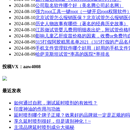
2024-08-10
公司取名软件哪个好（美名腾公司起名网）
2024-08-10
强力root工具一键root（一键开启root权限软件
2024-08-10
北京试管怎么报销医保？北京试管怎么报销医
2024-08-10
历史人物故事有哪些（著名的经典历史故事）
2024-08-10
江苏做试管婴儿费用明细表出炉，附试管价格
2024-08-10
影响儿童乙肝疫苗价格的因素，收费or免费均
2024-08-09
315打假阿胶糕黑名单2021（315打假的产品名
2024-08-09
手机文件管理软件哪个好用（好用的手机文件
2024-08-09
哈萨克斯坦试管*率高的医院*率排名
投稿VX：aaw4008
最近发表
如何通过自慰，测试延时喷剂的有效性？
印度神油的作用与功效
延时喷剂哪个牌子正规？效果好的品牌就一定是正规的吗
享久延时喷剂很好，但是请别神化！~
主流品牌延时喷剂成分大揭秘