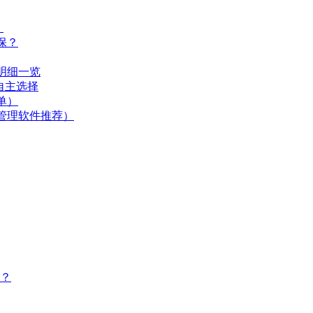
）
保？
明细一览
自主选择
单）
管理软件推荐）
？