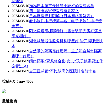
间迷信
2024-08-10
2024日本第三代试管比较好的医院名单
2024-08-10
四川最出名试管医院有几家？
2024-08-10
日本麻将规则图解（日本麻将番符表）
2024-08-10
看书软件排行榜第—名（电子书软件排行榜
免费）
2024-08-10
阳光房遮阳棚哪种好（露台装阳光房好还是
阳光棚好）
2024-08-10
湖北试管最佳服务机构哪些好,能开展哪些技
术
2024-08-09
自然堂的隔离霜好用吗（兰芝和自然堂隔离
霜哪个好用）
2024-08-09
闽南怀孕*育风俗合集(女儿*孩子娘家要送什
么看过来)
2024-08-09
全三亚试管*率比较高的医院排名前十名
投稿VX：aaw4008
最近发表