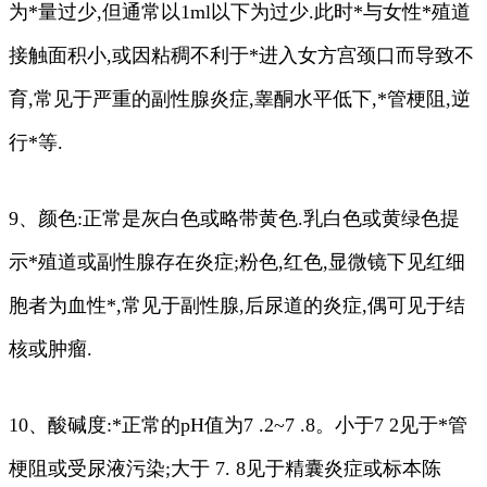
为*量过少,但通常以1ml以下为过少.此时*与女性*殖道
接触面积小,或因粘稠不利于*进入女方宫颈口而导致不
育,常见于严重的副性腺炎症,睾酮水平低下,*管梗阻,逆
行*等.
9、颜色:正常是灰白色或略带黄色.乳白色或黄绿色提
示*殖道或副性腺存在炎症;粉色,红色,显微镜下见红细
胞者为血性*,常见于副性腺,后尿道的炎症,偶可见于结
核或肿瘤.
10、酸碱度:*正常的pH值为7 .2~7 .8。小于7 2见于*管
梗阻或受尿液污染;大于 7. 8见于精囊炎症或标本陈