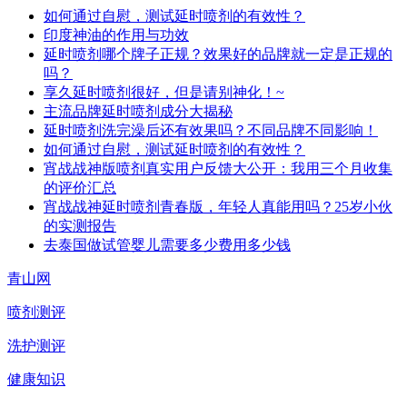
如何通过自慰，测试延时喷剂的有效性？
印度神油的作用与功效
延时喷剂哪个牌子正规？效果好的品牌就一定是正规的
吗？
享久延时喷剂很好，但是请别神化！~
主流品牌延时喷剂成分大揭秘
延时喷剂洗完澡后还有效果吗？不同品牌不同影响！
如何通过自慰，测试延时喷剂的有效性？
宵战战神版喷剂真实用户反馈大公开：我用三个月收集
的评价汇总
宵战战神延时喷剂青春版，年轻人真能用吗？25岁小伙
的实测报告
去泰国做试管婴儿需要多少费用多少钱
青山网
喷剂测评
洗护测评
健康知识