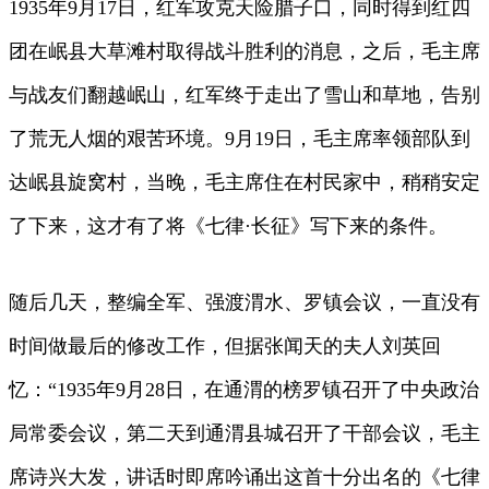
1935年9月17日，红军攻克天险腊子口，同时得到红四
团在岷县大草滩村取得战斗胜利的消息，之后，毛主席
与战友们翻越岷山，红军终于走出了雪山和草地，告别
了荒无人烟的艰苦环境。9月19日，毛主席率领部队到
达岷县旋窝村，当晚，毛主席住在村民家中，稍稍安定
了下来，这才有了将《七律·长征》写下来的条件。
随后几天，整编全军、强渡渭水、罗镇会议，一直没有
时间做最后的修改工作，但据张闻天的夫人刘英回
忆：“1935年9月28日，在通渭的榜罗镇召开了中央政治
局常委会议，第二天到通渭县城召开了干部会议，毛主
席诗兴大发，讲话时即席吟诵出这首十分出名的《七律