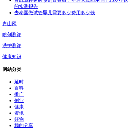
宵战战神延时喷剂青春版，年轻人真能用吗？25岁小伙
的实测报告
去泰国做试管婴儿需要多少费用多少钱
青山网
喷剂测评
洗护测评
健康知识
网站分类
延时
百科
推广
创业
健康
资讯
好物
我的分享