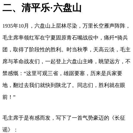
二、清平乐·六盘山
1935年10月，六盘山上层林尽染，万里长空雁声阵阵，
毛主席率领红军在宁夏固原青石嘴战役中，痛歼*骑兵
团，取得了阶段性的胜利。时当秋季，天高云淡，毛主
席与革命战友们，一起登上六盘山主峰，眺望远方，不
禁感慨：“这里可观三省，雄踞要塞，历来是兵家要
地，翻过去我们就快到陕北了。同志们，胜利就在眼
前！”
毛主席于是有感而发，写下了一首气势豪迈的《长征
谣》：