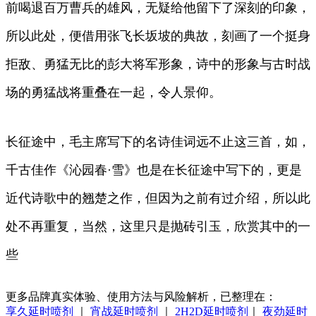
前喝退百万曹兵的雄风，无疑给他留下了深刻的印象，
所以此处，便借用张飞长坂坡的典故，刻画了一个挺身
拒敌、勇猛无比的彭大将军形象，诗中的形象与古时战
场的勇猛战将重叠在一起，令人景仰。
长征途中，毛主席写下的名诗佳词远不止这三首，如，
千古佳作《沁园春·雪》也是在长征途中写下的，更是
近代诗歌中的翘楚之作，但因为之前有过介绍，所以此
处不再重复，当然，这里只是抛砖引玉，欣赏其中的一
些
更多品牌真实体验、使用方法与风险解析，已整理在：
享久延时喷剂
｜
宵战延时喷剂
｜
2H2D延时喷剂
｜
夜劲延时