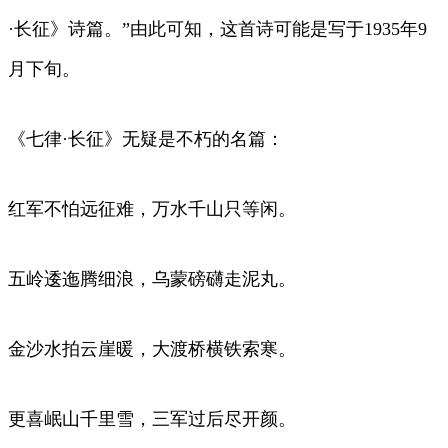
·长征》诗篇。”由此可知，这首诗可能是写于1935年9
月下旬。
《七律·长征》无疑是不朽的名篇：
红军不怕远征难，万水千山只等闲。
五岭逶迤腾细浪，乌蒙磅礴走泥丸。
金沙水拍云崖暖，大渡桥横铁索寒。
更喜岷山千里雪，三军过后尽开颜。