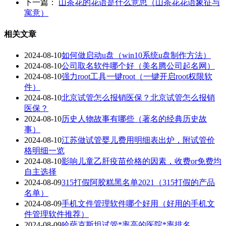
下一篇：
山茶花的花语是什么意思（山茶花花语象征与
寓意）
相关文章
2024-08-10
如何做启动u盘（win10系统u盘制作方法）
2024-08-10
公司取名软件哪个好（美名腾公司起名网）
2024-08-10
强力root工具一键root（一键开启root权限软
件）
2024-08-10
北京试管怎么报销医保？北京试管怎么报销
医保？
2024-08-10
历史人物故事有哪些（著名的经典历史故
事）
2024-08-10
江苏做试管婴儿费用明细表出炉，附试管价
格明细一览
2024-08-10
影响儿童乙肝疫苗价格的因素，收费or免费均
自主选择
2024-08-09
315打假阿胶糕黑名单2021（315打假的产品
名单）
2024-08-09
手机文件管理软件哪个好用（好用的手机文
件管理软件推荐）
2024-08-09
哈萨克斯坦试管*率高的医院*率排名