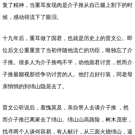
复了精神，当重耳发现肉是介子推从自己腿上割下的时
候，感动得流下了眼泪。
十九年后，重耳做了国君，也就是历史上的晋文公。即
位后文公重重赏了当初伴随他流亡的功臣，唯独忘了介
子推。很多人为介子推鸣不平，劝他面君讨赏，然而介
子推最鄙视那些争功讨赏的人。他打点好行装，同老母
亲悄悄的到绵山隐居去了。
晋文公听说后，羞愧莫及，亲自带人去请介子推 ，然
而介子推已离家去了绵山。绵山山高路险，树木茂密，
找寻两个人谈何容易，有人献计，从三面火烧绵山，逼