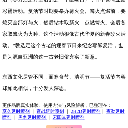
彩蛋活动。复活节时期要举办篝火会。篝火点燃前，要
熄灭全部灯与火，然后钻木取新火，点燃篝火。会后各
家取篝火为火种。这个活动很像古代华夏的新春改火活
动。*教选定这个古老的迎春节日来纪念耶稣复活，也
是为源自亚洲的这一古老旧俗充实了新意。
东西文化尽管不同，而寒食节、清明节——复活节内容
却如此相似，十分发人深思。
更多品牌真实体验、使用方法与风险解析，已整理在：
享久延时喷剂
｜
宵战延时喷剂
｜
2H2D延时喷剂
｜
夜劲延时
喷剂
｜
黑豹延时喷剂
｜
宋阳堂延时喷剂