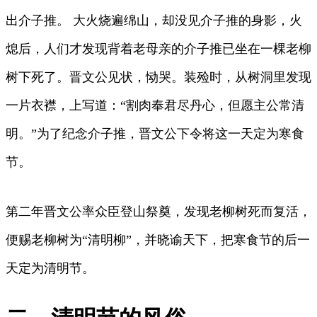
出介子推。 大火烧遍绵山，却没见介子推的身影，火
熄后，人们才发现背着老母亲的介子推已坐在一棵老柳
树下死了。晋文公见状，恸哭。装殓时，从树洞里发现
一片衣襟，上写道：“割肉奉君尽丹心，但愿主公常清
明。”为了纪念介子推，晋文公下令将这一天定为寒食
节。
第二年晋文公率众臣登山祭奠，发现老柳树死而复活，
便赐老柳树为“清明柳”，并晓谕天下，把寒食节的后一
天定为清明节。