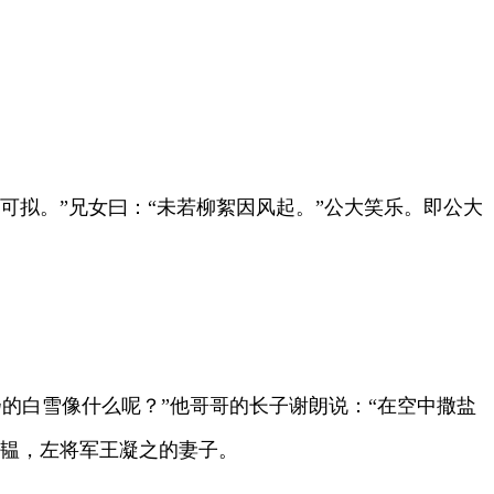
拟。”兄女曰：“未若柳絮因风起。”公大笑乐。即公大
白雪像什么呢？”他哥哥的长子谢朗说：“在空中撒盐
道韫，左将军王凝之的妻子。