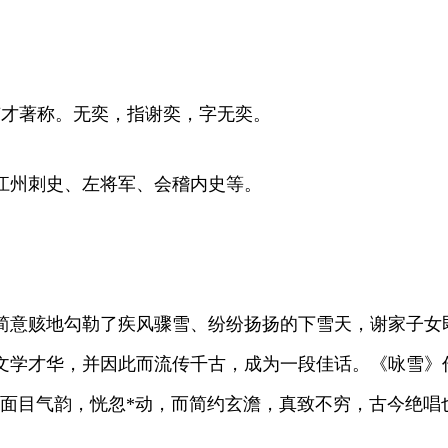
有才著称。无奕，指谢奕，字无奕。
江州刺史、左将军、会稽内史等。
意赅地勾勒了疾风骤雪、纷纷扬扬的下雪天，谢家子女即
文学才华，并因此而流传千古，成为一段佳话。《咏雪》
面目气韵，恍忽*动，而简约玄澹，真致不穷，古今绝唱