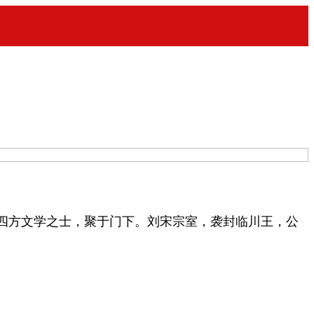
招四方文学之士，聚于门下。刘宋宗室，袭封临川王，公