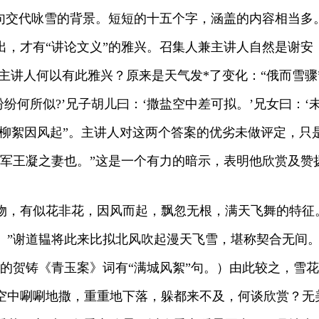
交代咏雪的背景。短短的十五个字，涵盖的内容相当多
，才有“讲论文义”的雅兴。召集人兼主讲人自然是谢安
主讲人何以有此雅兴？原来是天气发*了变化：“俄而雪
纷何所似?’兄子胡儿曰：‘撒盐空中差可拟。’兄女曰：‘
“柳絮因风起”。主讲人对这两个答案的优劣未做评定，只
军王凝之妻也。”这是一个有力的暗示，表明他欣赏及赞
，有似花非花，因风而起，飘忽无根，满天飞舞的特征。
”谢道韫将此来比拟北风吹起漫天飞雪，堪称契合无间。
的贺铸《青玉案》词有“满城风絮”句。）由此较之，雪花
空中唰唰地撒，重重地下落，躲都来不及，何谈欣赏？无