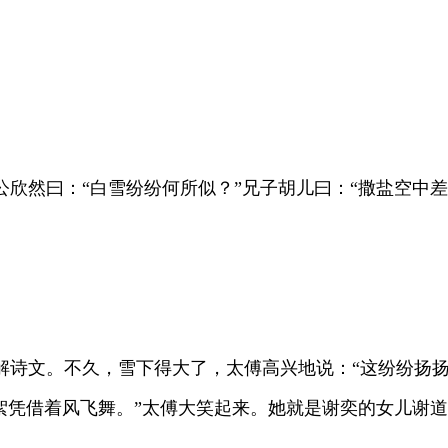
然曰：“白雪纷纷何所似？”兄子胡儿曰：“撒盐空中差可
文。不久，雪下得大了，太傅高兴地说：“这纷纷扬扬的
絮凭借着风飞舞。”太傅大笑起来。她就是谢奕的女儿谢