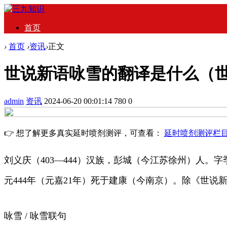
首页
›
首页
›
资讯
›
正文
世说新语咏雪的翻译是什么（
admin
资讯
2024-06-20 00:01:14
780
0
👉 想了解更多真实延时喷剂测评，可查看：
延时喷剂测评栏
刘义庆（403—444）汉族，彭城（今江苏徐州）人
元444年（元嘉21年）死于建康（今南京）。除《世
咏雪 / 咏雪联句