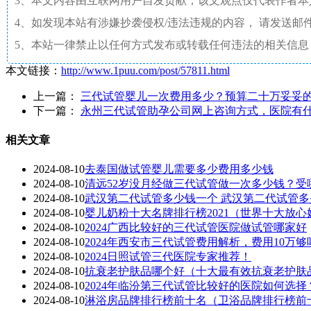
3、本文内容由互联网用户自发贡献，该文观点仅代表作者
4、如发现本站有涉嫌抄袭侵权/违法违规的内容， 请发送邮件至 a
5、本站一律禁止以任何方式发布或转载任何违法的相关信息
本文链接：
http://www.1puu.com/post/57811.html
上一篇：
三代试管婴儿一次费用多少？预算二十万妥妥
下一篇：
永州三代试管助孕公司网上咨询方式，医院有
相关文章
2024-08-10
去泰国做试管婴儿需要多少费用多少钱
2024-08-10
清远52岁没月经做三代试管做一次多少钱？受
2024-08-10
武汉第二代试管多少钱一个 武汉第二代试管
2024-08-10
婴儿奶粉十大名牌排行榜2021（世界十大放心
2024-08-10
2024广西比较好的三代试管医院做试管哪家好
2024-08-10
2024年西安市三代试管费用解析，费用10万够
2024-08-10
2024日照试管三代医院专家推荐！
2024-08-10
抗衰老护肤品哪个好（十大最有效抗衰老护肤
2024-08-10
2024年临汾第三代试管比较好的医院如何选择
2024-08-10
淋浴房品牌排行榜前十名（卫浴品牌排行榜前