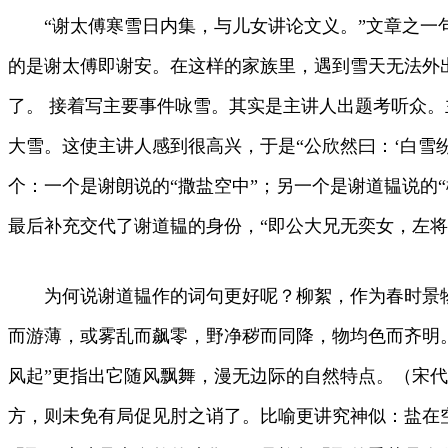
“谢太傅寒雪日内集，与儿女讲论文义。”文章之一句
的是谢太傅即谢安。在这样的家族里，遇到雪天无法外出
了。 接着写主要事件咏雪。其实是主讲人出题考听众。
大雪。这使主讲人感到很高兴，于是“公欣然曰：‘白雪纷
个：一个是谢朗说的“撒盐空中”；另一个是谢道韫说的
最后补充交代了谢道韫的身份，“即公大兄无奕女，左将
为何说谢道韫作的词句更好呢？柳絮，作为春时景物
而游薄，或雾乱而飙零，野净秽而同降，物均色而齐明。
风起”更指出它随风飘舞，漫无边际的自然特点。（宋代
方，则未免有局促见肘之诮了。比喻更讲究神似：盐在