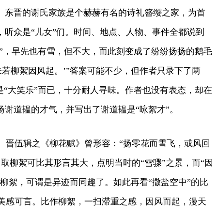
。东晋的谢氏家族是个赫赫有名的诗礼簪缨之家，为首
，听众是“儿女”们。时间、地点、人物、事件全都说到
骤”，早先也有雪，但不大，而此刻变成了纷纷扬扬的鹅毛
未若柳絮因风起。’”答案可能不少，但作者只录下了两
是“大笑乐”而已，十分耐人寻味。作者也没有表态，却在
扬谢道韫的才气，并写出了谢道韫是“咏絮才”。
晋伍辑之《柳花赋》曾形容：“扬零花而雪飞，或风回
取柳絮可比其形言其大，点明当时的“雪骤”之景，而“因
柳絮，可谓是异迹而同趣了。如此再看“撒盐空中”的比
美感可言。比作柳絮，一扫滞重之感，因风而起，漫天