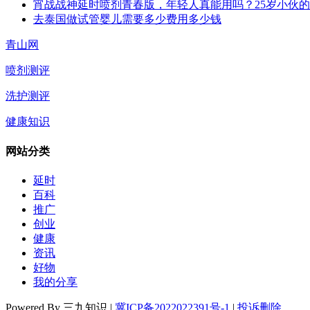
宵战战神延时喷剂青春版，年轻人真能用吗？25岁小伙
去泰国做试管婴儿需要多少费用多少钱
青山网
喷剂测评
洗护测评
健康知识
网站分类
延时
百科
推广
创业
健康
资讯
好物
我的分享
Powered By 三九知识 |
冀ICP备2022022391号-1
|
投诉删除