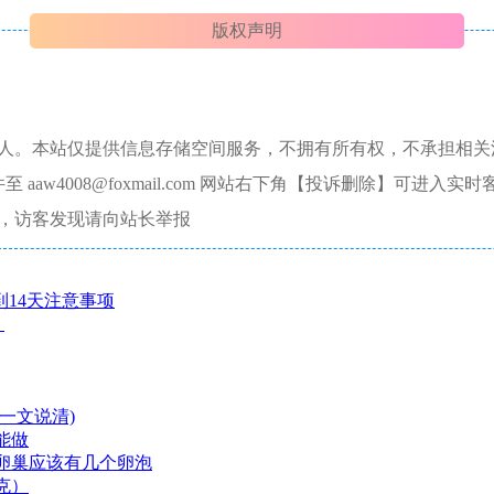
版权声明
本人。本站仅提供信息存储空间服务，不拥有所有权，不承担相关
aw4008@foxmail.com 网站右下角【投诉删除】可进入实时
，访客发现请向站长举报
到14天注意事项
？
一文说清)
能做
卵巢应该有几个卵泡
克）