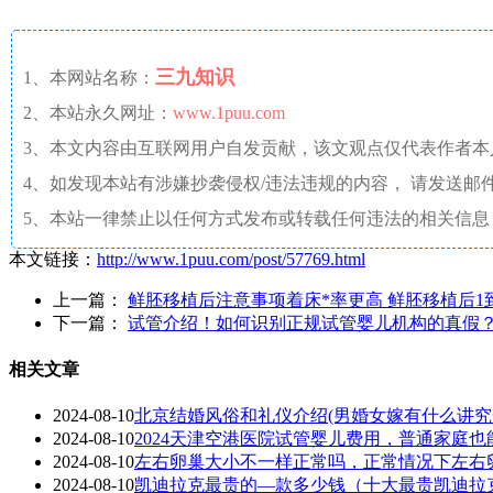
三九知识
1、本网站名称：
2、本站永久网址：
www.1puu.com
3、本文内容由互联网用户自发贡献，该文观点仅代表作者
4、如发现本站有涉嫌抄袭侵权/违法违规的内容， 请发送邮件至 a
5、本站一律禁止以任何方式发布或转载任何违法的相关信息
本文链接：
http://www.1puu.com/post/57769.html
上一篇：
鲜胚移植后注意事项着床*率更高 鲜胚移植后1
下一篇：
试管介绍！如何识别正规试管婴儿机构的真假
相关文章
2024-08-10
北京结婚风俗和礼仪介绍(男婚女嫁有什么讲究
2024-08-10
2024天津空港医院试管婴儿费用，普通家庭也
2024-08-10
左右卵巢大小不一样正常吗，正常情况下左右
2024-08-10
凯迪拉克最贵的—款多少钱（十大最贵凯迪拉