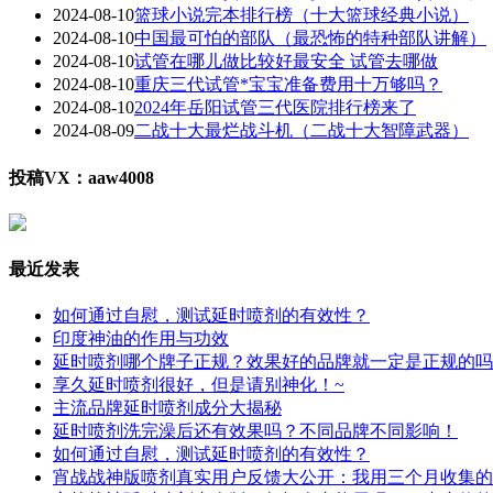
2024-08-10
篮球小说完本排行榜（十大篮球经典小说）
2024-08-10
中国最可怕的部队（最恐怖的特种部队讲解）
2024-08-10
试管在哪儿做比较好最安全 试管去哪做
2024-08-10
重庆三代试管*宝宝准备费用十万够吗？
2024-08-10
2024年岳阳试管三代医院排行榜来了
2024-08-09
二战十大最烂战斗机（二战十大智障武器）
投稿VX：aaw4008
最近发表
如何通过自慰，测试延时喷剂的有效性？
印度神油的作用与功效
延时喷剂哪个牌子正规？效果好的品牌就一定是正规的吗
享久延时喷剂很好，但是请别神化！~
主流品牌延时喷剂成分大揭秘
延时喷剂洗完澡后还有效果吗？不同品牌不同影响！
如何通过自慰，测试延时喷剂的有效性？
宵战战神版喷剂真实用户反馈大公开：我用三个月收集的