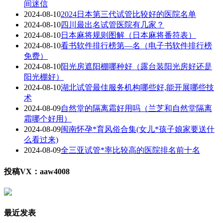
间迷信
2024-08-10
2024日本第三代试管比较好的医院名单
2024-08-10
四川最出名试管医院有几家？
2024-08-10
日本麻将规则图解（日本麻将番符表）
2024-08-10
看书软件排行榜第—名（电子书软件排行榜
免费）
2024-08-10
阳光房遮阳棚哪种好（露台装阳光房好还是
阳光棚好）
2024-08-10
湖北试管最佳服务机构哪些好,能开展哪些技
术
2024-08-09
自然堂的隔离霜好用吗（兰芝和自然堂隔离
霜哪个好用）
2024-08-09
闽南怀孕*育风俗合集(女儿*孩子娘家要送什
么看过来)
2024-08-09
全三亚试管*率比较高的医院排名前十名
投稿VX：aaw4008
最近发表