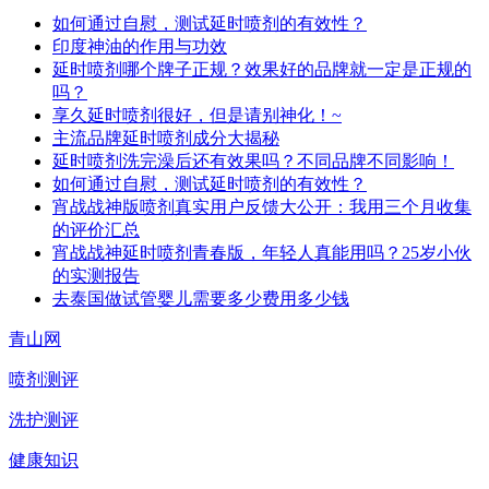
如何通过自慰，测试延时喷剂的有效性？
印度神油的作用与功效
延时喷剂哪个牌子正规？效果好的品牌就一定是正规的
吗？
享久延时喷剂很好，但是请别神化！~
主流品牌延时喷剂成分大揭秘
延时喷剂洗完澡后还有效果吗？不同品牌不同影响！
如何通过自慰，测试延时喷剂的有效性？
宵战战神版喷剂真实用户反馈大公开：我用三个月收集
的评价汇总
宵战战神延时喷剂青春版，年轻人真能用吗？25岁小伙
的实测报告
去泰国做试管婴儿需要多少费用多少钱
青山网
喷剂测评
洗护测评
健康知识