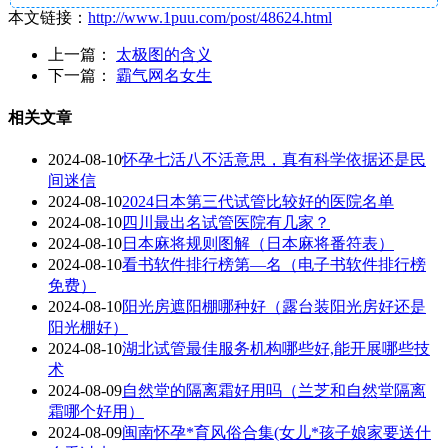
本文链接：
http://www.1puu.com/post/48624.html
上一篇：
太极图的含义
下一篇：
霸气网名女生
相关文章
2024-08-10
怀孕七活八不活意思，真有科学依据还是民
间迷信
2024-08-10
2024日本第三代试管比较好的医院名单
2024-08-10
四川最出名试管医院有几家？
2024-08-10
日本麻将规则图解（日本麻将番符表）
2024-08-10
看书软件排行榜第—名（电子书软件排行榜
免费）
2024-08-10
阳光房遮阳棚哪种好（露台装阳光房好还是
阳光棚好）
2024-08-10
湖北试管最佳服务机构哪些好,能开展哪些技
术
2024-08-09
自然堂的隔离霜好用吗（兰芝和自然堂隔离
霜哪个好用）
2024-08-09
闽南怀孕*育风俗合集(女儿*孩子娘家要送什