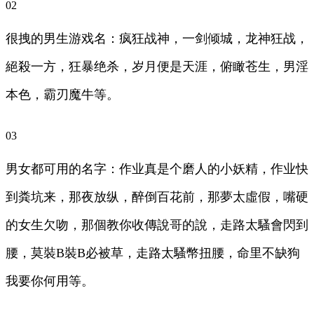
02
很拽的男生游戏名：疯狂战神，一剑倾城，龙神狂战，
絕殺一方，狂暴绝杀，岁月便是天涯，俯瞰苍生，男淫
本色，霸刃魔牛等。
03
男女都可用的名字：作业真是个磨人的小妖精，作业快
到粪坑来，那夜放纵，醉倒百花前，那夢太虛假，嘴硬
的女生欠吻，那個教你收傳說哥的說，走路太騷會閃到
腰，莫裝B裝B必被草，走路太騷幣扭腰，命里不缺狗
我要你何用等。