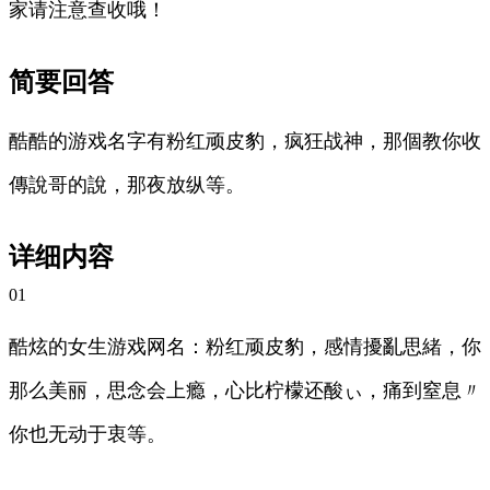
家请注意查收哦！
简要回答
酷酷的游戏名字有粉红顽皮豹，疯狂战神，那個教你收
傳說哥的說，那夜放纵等。
详细内容
01
酷炫的女生游戏网名：粉红顽皮豹，感情擾亂思緒，你
那么美丽，思念会上瘾，心比柠檬还酸ぃ，痛到窒息〃
你也无动于衷等。