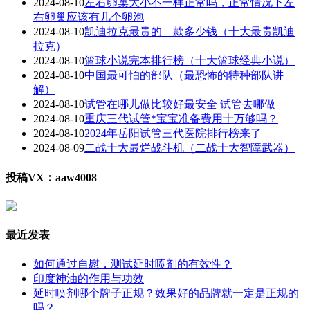
2024-08-10
左右卵巢大小不一样正常吗，正常情况下左
右卵巢应该有几个卵泡
2024-08-10
凯迪拉克最贵的—款多少钱（十大最贵凯迪
拉克）
2024-08-10
篮球小说完本排行榜（十大篮球经典小说）
2024-08-10
中国最可怕的部队（最恐怖的特种部队讲
解）
2024-08-10
试管在哪儿做比较好最安全 试管去哪做
2024-08-10
重庆三代试管*宝宝准备费用十万够吗？
2024-08-10
2024年岳阳试管三代医院排行榜来了
2024-08-09
二战十大最烂战斗机（二战十大智障武器）
投稿VX：aaw4008
最近发表
如何通过自慰，测试延时喷剂的有效性？
印度神油的作用与功效
延时喷剂哪个牌子正规？效果好的品牌就一定是正规的
吗？