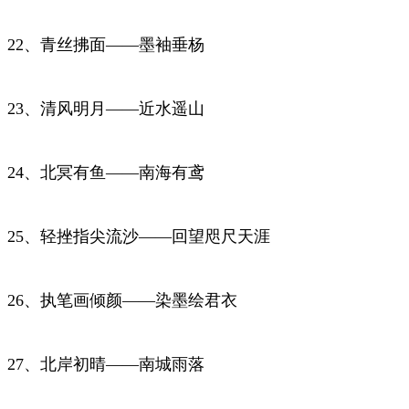
22、青丝拂面——墨袖垂杨
23、清风明月——近水遥山
24、北冥有鱼——南海有鸢
25、轻挫指尖流沙——回望咫尺天涯
26、执笔画倾颜——染墨绘君衣
27、北岸初晴——南城雨落