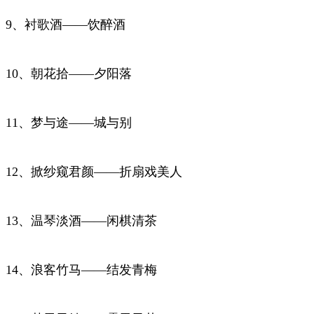
9、衬歌酒——饮醉酒
10、朝花拾——夕阳落
11、梦与途——城与别
12、掀纱窥君颜——折扇戏美人
13、温琴淡酒——闲棋清茶
14、浪客竹马——结发青梅