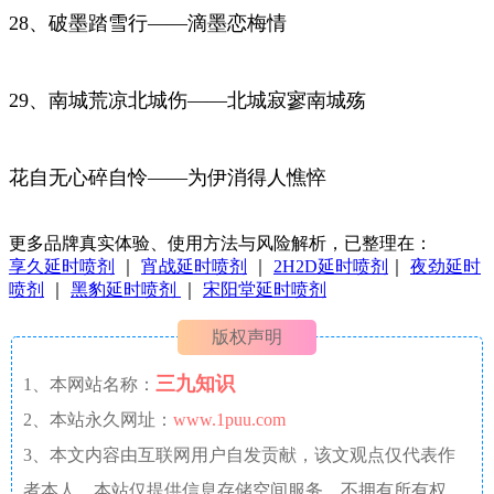
28、破墨踏雪行——滴墨恋梅情
29、南城荒凉北城伤——北城寂寥南城殇
花自无心碎自怜——为伊消得人憔悴
更多品牌真实体验、使用方法与风险解析，已整理在：
享久延时喷剂
｜
宵战延时喷剂
｜
2H2D延时喷剂
｜
夜劲延时
喷剂
｜
黑豹延时喷剂
｜
宋阳堂延时喷剂
版权声明
三九知识
1、本网站名称：
2、本站永久网址：
www.1puu.com
3、本文内容由互联网用户自发贡献，该文观点仅代表作
者本人。本站仅提供信息存储空间服务，不拥有所有权，