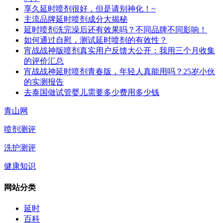
享久延时喷剂很好，但是请别神化！~
主流品牌延时喷剂成分大揭秘
延时喷剂洗完澡后还有效果吗？不同品牌不同影响！
如何通过自慰，测试延时喷剂的有效性？
宵战战神版喷剂真实用户反馈大公开：我用三个月收集
的评价汇总
宵战战神延时喷剂青春版，年轻人真能用吗？25岁小伙
的实测报告
去泰国做试管婴儿需要多少费用多少钱
青山网
喷剂测评
洗护测评
健康知识
网站分类
延时
百科