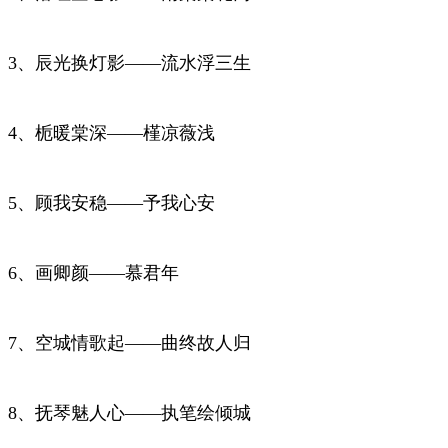
3、辰光换灯影——流水浮三生
4、栀暖棠深——槿凉薇浅
5、顾我安稳——予我心安
6、画卿颜——慕君年
7、空城情歌起——曲终故人归
8、抚琴魅人心——执笔绘倾城