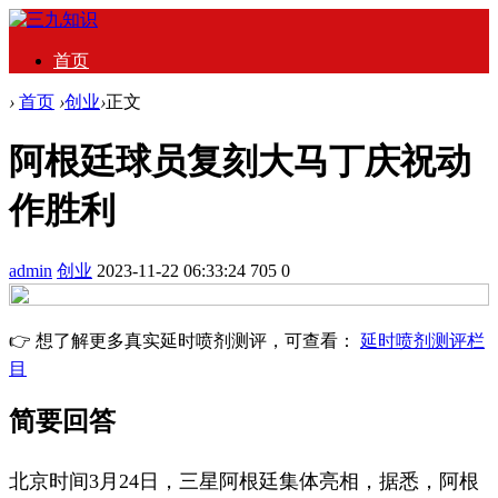
首页
›
首页
›
创业
›
正文
阿根廷球员复刻大马丁庆祝动
作胜利
admin
创业
2023-11-22 06:33:24
705
0
👉 想了解更多真实延时喷剂测评，可查看：
延时喷剂测评栏
目
简要回答
北京时间3月24日，三星阿根廷集体亮相，据悉，阿根