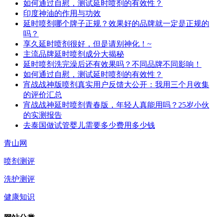
如何通过自慰，测试延时喷剂的有效性？
印度神油的作用与功效
延时喷剂哪个牌子正规？效果好的品牌就一定是正规的
吗？
享久延时喷剂很好，但是请别神化！~
主流品牌延时喷剂成分大揭秘
延时喷剂洗完澡后还有效果吗？不同品牌不同影响！
如何通过自慰，测试延时喷剂的有效性？
宵战战神版喷剂真实用户反馈大公开：我用三个月收集
的评价汇总
宵战战神延时喷剂青春版，年轻人真能用吗？25岁小伙
的实测报告
去泰国做试管婴儿需要多少费用多少钱
青山网
喷剂测评
洗护测评
健康知识