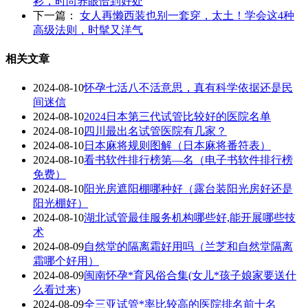
衫，时尚养眼恰到好处
下一篇：
女人再懒西装也别一套穿，太土！学会这4种
高级法则，时髦又洋气
相关文章
2024-08-10
怀孕七活八不活意思，真有科学依据还是民
间迷信
2024-08-10
2024日本第三代试管比较好的医院名单
2024-08-10
四川最出名试管医院有几家？
2024-08-10
日本麻将规则图解（日本麻将番符表）
2024-08-10
看书软件排行榜第—名（电子书软件排行榜
免费）
2024-08-10
阳光房遮阳棚哪种好（露台装阳光房好还是
阳光棚好）
2024-08-10
湖北试管最佳服务机构哪些好,能开展哪些技
术
2024-08-09
自然堂的隔离霜好用吗（兰芝和自然堂隔离
霜哪个好用）
2024-08-09
闽南怀孕*育风俗合集(女儿*孩子娘家要送什
么看过来)
2024-08-09
全三亚试管*率比较高的医院排名前十名