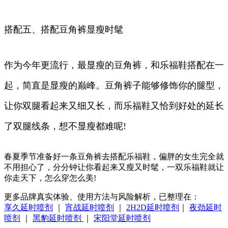
搭配五、搭配豆角裤显瘦时髦
作为今年更流行，最显瘦的豆角裤，和乐福鞋搭配在一
起，简直是显瘦的巅峰。豆角裤子能够修饰你的腿型，
让你双腿看起来又细又长，而乐福鞋又恰到好处的延长
了双腿线条，想不显瘦都难呢!
春夏季节准备好一条豆角裤去搭配乐福鞋，偏胖的女生完全就
不用担心了，分分钟让你看起来又瘦又时髦，一双乐福鞋就让
你走天下，怎么穿怎么美!
更多品牌真实体验、使用方法与风险解析，已整理在：
享久延时喷剂
｜
宵战延时喷剂
｜
2H2D延时喷剂
｜
夜劲延时
喷剂
｜
黑豹延时喷剂
｜
宋阳堂延时喷剂