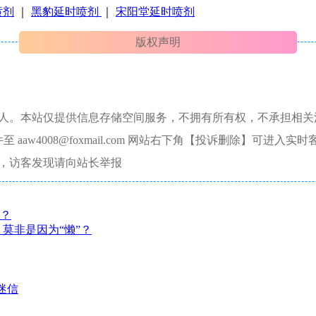
喷剂
｜
黑豹延时喷剂
｜
宋阳堂延时喷剂
版权声明
本人。本站仅提供信息存储空间服务，不拥有所有权，不承担相关
aw4008@foxmail.com 网站右下角【投诉删除】可进入实时
，访客发现请向站长举报
防？
莫非是因为“懒”？
迷信