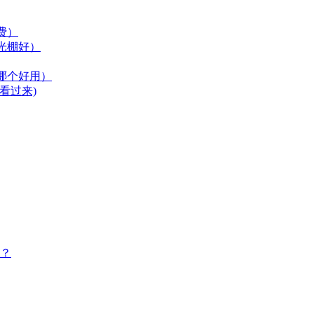
费）
光棚好）
哪个好用）
看过来)
？