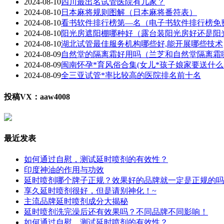
2024-08-10
四川最出名试管医院有几家？
2024-08-10
日本麻将规则图解（日本麻将番符表）
2024-08-10
看书软件排行榜第—名（电子书软件排行榜免
2024-08-10
阳光房遮阳棚哪种好（露台装阳光房好还是阳
2024-08-10
湖北试管最佳服务机构哪些好,能开展哪些技术
2024-08-09
自然堂的隔离霜好用吗（兰芝和自然堂隔离霜
2024-08-09
闽南怀孕*育风俗合集(女儿*孩子娘家要送什么
2024-08-09
全三亚试管*率比较高的医院排名前十名
投稿VX：aaw4008
最近发表
如何通过自慰，测试延时喷剂的有效性？
印度神油的作用与功效
延时喷剂哪个牌子正规？效果好的品牌就一定是正规的吗
享久延时喷剂很好，但是请别神化！~
主流品牌延时喷剂成分大揭秘
延时喷剂洗完澡后还有效果吗？不同品牌不同影响！
如何通过自慰，测试延时喷剂的有效性？