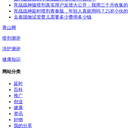
宵战战神版喷剂真实用户反馈大公开：我用三个月收集的
宵战战神延时喷剂青春版，年轻人真能用吗？25岁小伙
去泰国做试管婴儿需要多少费用多少钱
青山网
喷剂测评
洗护测评
健康知识
网站分类
延时
百科
推广
创业
健康
资讯
好物
我的分享