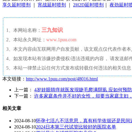
享久延时喷剂
｜
宵战延时喷剂
｜
2H2D延时喷剂
｜
夜劲延时
三九知识
1、本网站名称：
2、本站永久网址：
www.1puu.com
3、本文内容由互联网用户自发贡献，该文观点仅代表作者
4、如发现本站有涉嫌抄袭侵权/违法违规的内容， 请发送邮件至 a
5、本站一律禁止以任何方式发布或转载任何违法的相关信息
本文链接：
http://www.1puu.com/post/48016.html
上一篇：
4岁娃眼睛痒就医发现睫毛爬满阴虱 应如何预
下一篇：
许多家庭条件并不好的女性，却要当家庭主妇，
相关文章
2024-08-10
怀孕七活八不活意思，真有科学依据还是民间
2024-08-10
2024日本第三代试管比较好的医院名单