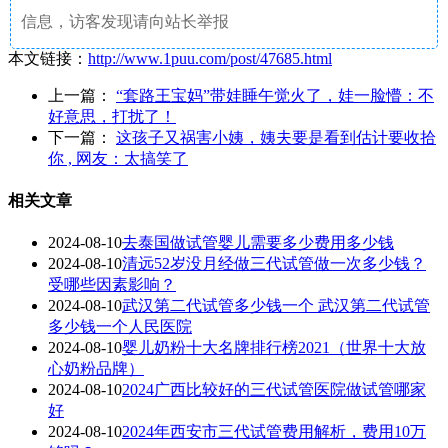
信息，访客发现请向站长举报
本文链接：
http://www.1puu.com/post/47685.html
上一篇：
“套路王宝妈”带娃睡午觉火了，娃一脸懵：不
好意思，打扰了！
下一篇：
这孩子又祸害小姨，姨夫要是看到估计要收拾
你 , 网友：太搞笑了
相关文章
2024-08-10
去泰国做试管婴儿需要多少费用多少钱
2024-08-10
清远52岁没月经做三代试管做一次多少钱？
受哪些因素影响？
2024-08-10
武汉第二代试管多少钱一个 武汉第二代试管
多少钱一个人民医院
2024-08-10
婴儿奶粉十大名牌排行榜2021（世界十大放
心奶粉品牌）
2024-08-10
2024广西比较好的三代试管医院做试管哪家
好
2024-08-10
2024年西安市三代试管费用解析，费用10万