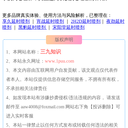
更多品牌真实体验、使用方法与风险解析，已整理在：
享久延时喷剂
｜
宵战延时喷剂
｜
2H2D延时喷剂
｜
夜劲延时
喷剂
｜
黑豹延时喷剂
｜
宋阳堂延时喷剂
版权声明
三九知识
1、本网站名称：
2、本站永久网址：
www.1puu.com
3、本文内容由互联网用户自发贡献，该文观点仅代表作
者本人。本站仅提供信息存储空间服务，不拥有所有权，
不承担相关法律责任
4、如发现本站有涉嫌抄袭侵权/违法违规的内容， 请发送
邮件至 aaw4008@foxmail.com 网站右下角【投诉删除】可
进入实时客服
5、本站一律禁止以任何方式发布或转载任何违法的相关