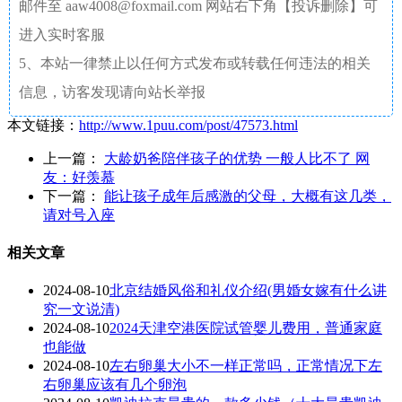
邮件至 aaw4008@foxmail.com 网站右下角【投诉删除】可
进入实时客服
5、本站一律禁止以任何方式发布或转载任何违法的相关
信息，访客发现请向站长举报
本文链接：
http://www.1puu.com/post/47573.html
上一篇：
大龄奶爸陪伴孩子的优势 一般人比不了 网
友：好羡慕
下一篇：
能让孩子成年后感激的父母，大概有这几类，
请对号入座
相关文章
2024-08-10
北京结婚风俗和礼仪介绍(男婚女嫁有什么讲
究一文说清)
2024-08-10
2024天津空港医院试管婴儿费用，普通家庭
也能做
2024-08-10
左右卵巢大小不一样正常吗，正常情况下左
右卵巢应该有几个卵泡