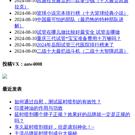
2024-08-10
凯迪拉克最贵的—款多少钱（十大最贵凯迪
拉克）
2024-08-10
篮球小说完本排行榜（十大篮球经典小说）
2024-08-10
中国最可怕的部队（最恐怖的特种部队讲
解）
2024-08-10
试管在哪儿做比较好最安全 试管去哪做
2024-08-10
重庆三代试管*宝宝准备费用十万够吗？
2024-08-10
2024年岳阳试管三代医院排行榜来了
2024-08-09
二战十大最烂战斗机（二战十大智障武器）
投稿VX：aaw4008
最近发表
如何通过自慰，测试延时喷剂的有效性？
印度神油的作用与功效
延时喷剂哪个牌子正规？效果好的品牌就一定是正规的
吗？
享久延时喷剂很好，但是请别神化！~
主流品牌延时喷剂成分大揭秘