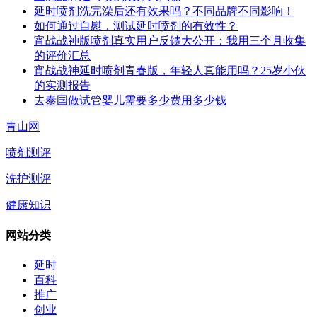
延时喷剂洗完澡后还有效果吗？不同品牌不同影响！
如何通过自慰，测试延时喷剂的有效性？
宵战战神版喷剂真实用户反馈大公开：我用三个月收集
的评价汇总
宵战战神延时喷剂青春版，年轻人真能用吗？25岁小伙
的实测报告
去泰国做试管婴儿需要多少费用多少钱
青山网
喷剂测评
洗护测评
健康知识
网站分类
延时
百科
推广
创业