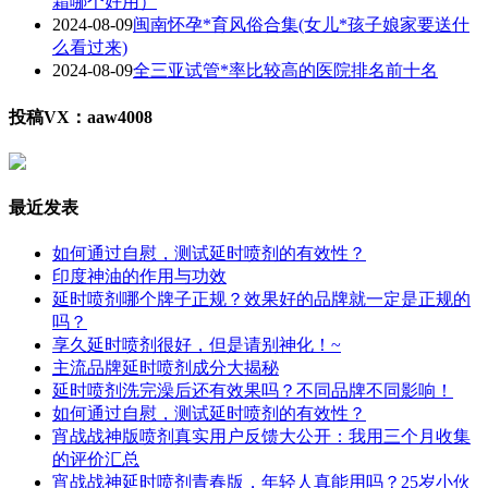
霜哪个好用）
2024-08-09
闽南怀孕*育风俗合集(女儿*孩子娘家要送什
么看过来)
2024-08-09
全三亚试管*率比较高的医院排名前十名
投稿VX：aaw4008
最近发表
如何通过自慰，测试延时喷剂的有效性？
印度神油的作用与功效
延时喷剂哪个牌子正规？效果好的品牌就一定是正规的
吗？
享久延时喷剂很好，但是请别神化！~
主流品牌延时喷剂成分大揭秘
延时喷剂洗完澡后还有效果吗？不同品牌不同影响！
如何通过自慰，测试延时喷剂的有效性？
宵战战神版喷剂真实用户反馈大公开：我用三个月收集
的评价汇总
宵战战神延时喷剂青春版，年轻人真能用吗？25岁小伙