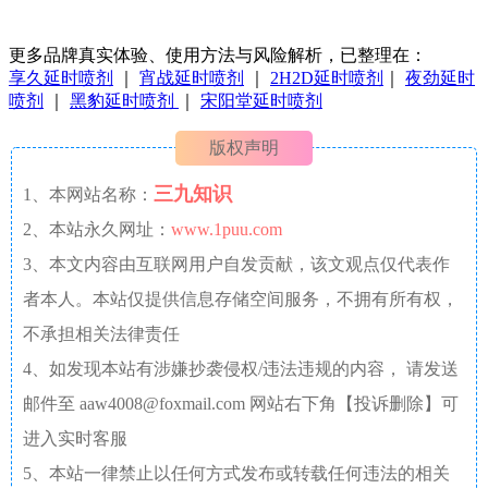
更多品牌真实体验、使用方法与风险解析，已整理在：
享久延时喷剂
｜
宵战延时喷剂
｜
2H2D延时喷剂
｜
夜劲延时
喷剂
｜
黑豹延时喷剂
｜
宋阳堂延时喷剂
版权声明
三九知识
1、本网站名称：
2、本站永久网址：
www.1puu.com
3、本文内容由互联网用户自发贡献，该文观点仅代表作
者本人。本站仅提供信息存储空间服务，不拥有所有权，
不承担相关法律责任
4、如发现本站有涉嫌抄袭侵权/违法违规的内容， 请发送
邮件至 aaw4008@foxmail.com 网站右下角【投诉删除】可
进入实时客服
5、本站一律禁止以任何方式发布或转载任何违法的相关