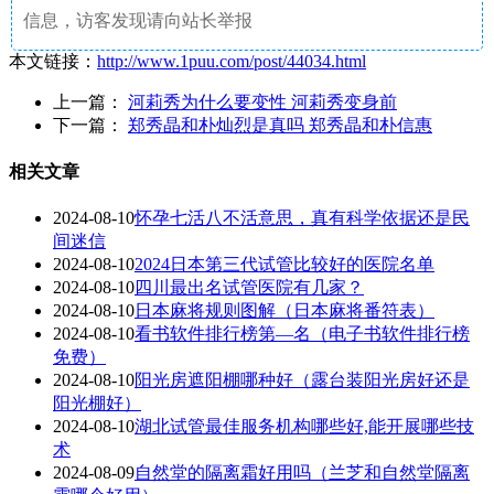
信息，访客发现请向站长举报
本文链接：
http://www.1puu.com/post/44034.html
上一篇：
河莉秀为什么要变性 河莉秀变身前
下一篇：
郑秀晶和朴灿烈是真吗 郑秀晶和朴信惠
相关文章
2024-08-10
怀孕七活八不活意思，真有科学依据还是民
间迷信
2024-08-10
2024日本第三代试管比较好的医院名单
2024-08-10
四川最出名试管医院有几家？
2024-08-10
日本麻将规则图解（日本麻将番符表）
2024-08-10
看书软件排行榜第—名（电子书软件排行榜
免费）
2024-08-10
阳光房遮阳棚哪种好（露台装阳光房好还是
阳光棚好）
2024-08-10
湖北试管最佳服务机构哪些好,能开展哪些技
术
2024-08-09
自然堂的隔离霜好用吗（兰芝和自然堂隔离