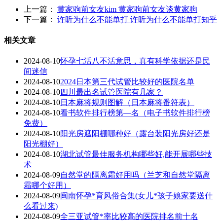
上一篇：
黄家驹前女友kim 黄家驹前女友谈黄家驹
下一篇：
许昕为什么不能单打 许昕为什么不能单打知乎
相关文章
2024-08-10
怀孕七活八不活意思，真有科学依据还是民
间迷信
2024-08-10
2024日本第三代试管比较好的医院名单
2024-08-10
四川最出名试管医院有几家？
2024-08-10
日本麻将规则图解（日本麻将番符表）
2024-08-10
看书软件排行榜第—名（电子书软件排行榜
免费）
2024-08-10
阳光房遮阳棚哪种好（露台装阳光房好还是
阳光棚好）
2024-08-10
湖北试管最佳服务机构哪些好,能开展哪些技
术
2024-08-09
自然堂的隔离霜好用吗（兰芝和自然堂隔离
霜哪个好用）
2024-08-09
闽南怀孕*育风俗合集(女儿*孩子娘家要送什
么看过来)
2024-08-09
全三亚试管*率比较高的医院排名前十名