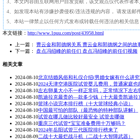
3、本文内容由互联网用户自发贡献，该文观点仅代表作者
4、如发现本站有涉嫌抄袭侵权/违法违规的内容， 请发送邮件至 a
5、本站一律禁止以任何方式发布或转载任何违法的相关信息
本文链接：
http://www.1puu.com/post/43958.html
上一篇：
曹云金和郭德纲关系 曹云金和郭德纲之间的故
下一篇：
盘点冯绍峰的前任们 盘点冯绍峰的前任们视频
相关文章
2024-08-10
北京结婚风俗和礼仪介绍(男婚女嫁有什么讲究
2024-08-10
2024天津空港医院试管婴儿费用，普通家庭也
2024-08-10
左右卵巢大小不一样正常吗，正常情况下左右
2024-08-10
凯迪拉克最贵的—款多少钱（十大最贵凯迪拉
2024-08-10
篮球小说完本排行榜（十大篮球经典小说）
2024-08-10
中国最可怕的部队（最恐怖的特种部队讲解）
2024-08-10
试管在哪儿做比较好最安全 试管去哪做
2024-08-10
重庆三代试管*宝宝准备费用十万够吗？
2024-08-10
2024年岳阳试管三代医院排行榜来了
2024-08-09
二战十大最烂战斗机（二战十大智障武器）