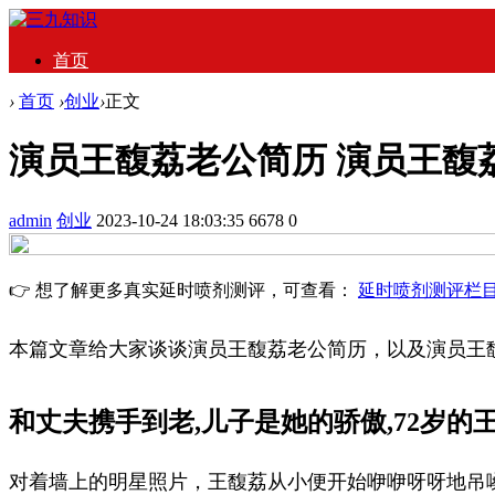
首页
›
首页
›
创业
›
正文
演员王馥荔老公简历 演员王馥
admin
创业
2023-10-24 18:03:35
6678
0
👉 想了解更多真实延时喷剂测评，可查看：
延时喷剂测评栏
本篇文章给大家谈谈演员王馥荔老公简历，以及演员王
和丈夫携手到老,儿子是她的骄傲,72岁的
对着墙上的明星照片，王馥荔从小便开始咿咿呀呀地吊嗓