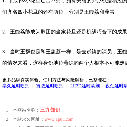
1、而如今小花旦层出不穷，拥有美丽的外形或是精湛
们齐名四小花旦的还有两位，分别是王馥荔和龚雪。
2、王馥荔能成为剧团的当家花旦还是机缘巧合下的成
3、当时王群也是和王馥荔一样，是去试镜的演员，王
的情况来看，这样身份地位悬殊的两个人根本不可能走
更多品牌真实体验、使用方法与风险解析，已整理在：
享久延时喷剂
｜
宵战延时喷剂
｜
2H2D延时喷剂
｜
夜劲延时
三九知识
1、本网站名称：
2、本站永久网址：
www.1puu.com