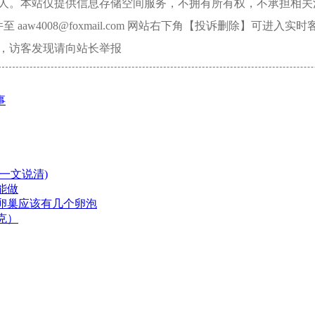
本人。本站仅提供信息存储空间服务，不拥有所有权，不承担相关
aw4008@foxmail.com 网站右下角【投诉删除】可进入实时
，访客发现请向站长举报
事
一文说清)
能做
卵巢应该有几个卵泡
克）