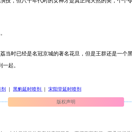
的演技，但八十年代时的女神才是真正纯天然的美，个个
果。
馥荔当时已经是名冠京城的著名花旦，但是王群还是一个
到一起。
喷剂
｜
黑豹延时喷剂
｜
宋阳堂延时喷剂
版权声明