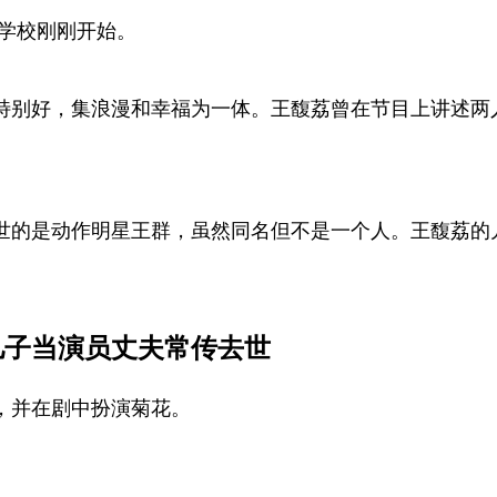
学校刚刚开始。
情特别好，集浪漫和幸福为一体。王馥荔曾在节目上讲述
。
世的是动作明星王群，虽然同名但不是一个人。王馥荔的
儿子当演员丈夫常传去世
，并在剧中扮演菊花。