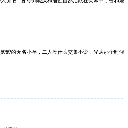
令人惊艳，如今刘晓庆和潘虹自然活跃在荧幕中，曾和她
黑黢黢的无名小卒，二人没什么交集不说，光从那个时候