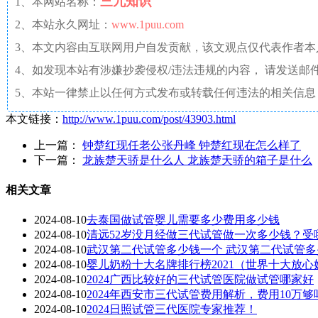
三九知识
1、本网站名称：
2、本站永久网址：
www.1puu.com
3、本文内容由互联网用户自发贡献，该文观点仅代表作者
4、如发现本站有涉嫌抄袭侵权/违法违规的内容， 请发送邮件至 a
5、本站一律禁止以任何方式发布或转载任何违法的相关信息
本文链接：
http://www.1puu.com/post/43903.html
上一篇：
钟楚红现任老公张丹峰 钟楚红现在怎么样了
下一篇：
龙族楚天骄是什么人 龙族楚天骄的箱子是什么
相关文章
2024-08-10
去泰国做试管婴儿需要多少费用多少钱
2024-08-10
清远52岁没月经做三代试管做一次多少钱？受
2024-08-10
武汉第二代试管多少钱一个 武汉第二代试管
2024-08-10
婴儿奶粉十大名牌排行榜2021（世界十大放心
2024-08-10
2024广西比较好的三代试管医院做试管哪家好
2024-08-10
2024年西安市三代试管费用解析，费用10万够
2024-08-10
2024日照试管三代医院专家推荐！