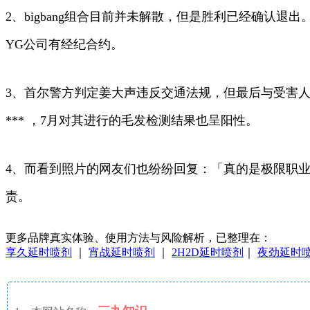
2、bigbang组合目前并未解散，但是胜利已经确认退出
YG公司有经纪合约。
3、首尔警方判定姜大声违反交通法规，但最后与受害人家属
*** ，7月对其进行的毛发检测结果也呈阳性。
4、而看到照片的网友们也纷纷回复：「真的是极限职
责。
更多品牌真实体验、使用方法与风险解析，已整理在：
享久延时喷剂
｜
宵战延时喷剂
｜
2H2D延时喷剂
｜
夜劲延时