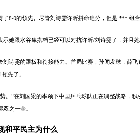
8-0的领先。尽管刘诗雯许昕拼命追分，但是 *** 组合
示她跟水谷隼搭档已经可以对抗许昕/刘诗雯了，并且她还
验刘诗雯的跟板和衔接能力。首局比赛，孙闻发球，薛飞直
1领先了。
势。”在刘国梁的率领下中国乒乓球队正在调整战略，积极
运混双之一金。
现和平民主为什么