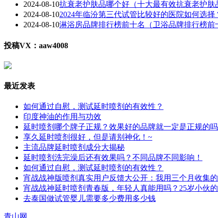
2024-08-10
抗衰老护肤品哪个好（十大最有效抗衰老护肤
2024-08-10
2024年临汾第三代试管比较好的医院如何选择
2024-08-10
淋浴房品牌排行榜前十名（卫浴品牌排行榜前
投稿VX：aaw4008
最近发表
如何通过自慰，测试延时喷剂的有效性？
印度神油的作用与功效
延时喷剂哪个牌子正规？效果好的品牌就一定是正规的吗
享久延时喷剂很好，但是请别神化！~
主流品牌延时喷剂成分大揭秘
延时喷剂洗完澡后还有效果吗？不同品牌不同影响！
如何通过自慰，测试延时喷剂的有效性？
宵战战神版喷剂真实用户反馈大公开：我用三个月收集的
宵战战神延时喷剂青春版，年轻人真能用吗？25岁小伙
去泰国做试管婴儿需要多少费用多少钱
青山网