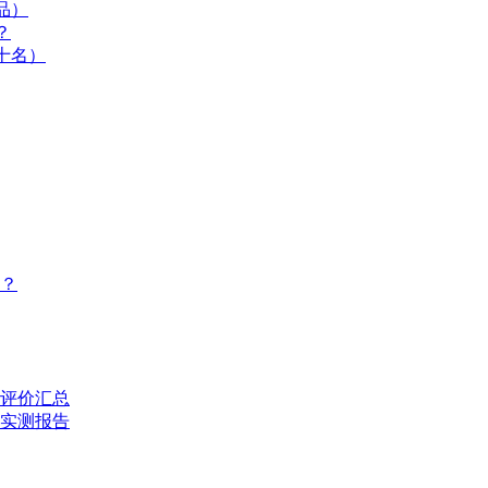
品）
？
十名）
？
评价汇总
的实测报告