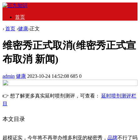
首页
›
首页
›
健康
›
正文
维密秀正式取消(维密秀正式宣
布取消 新闻)
admin
健康
2023-10-24 14:52:08
685
0
👉 想了解更多真实延时喷剂测评，可查看：
延时喷剂测评栏
目
本文目录
超模证实，今年将不再举办维多利亚的秘密秀，
品牌
不行了吗