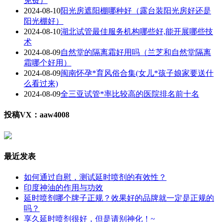
免费）
2024-08-10
阳光房遮阳棚哪种好（露台装阳光房好还是
阳光棚好）
2024-08-10
湖北试管最佳服务机构哪些好,能开展哪些技
术
2024-08-09
自然堂的隔离霜好用吗（兰芝和自然堂隔离
霜哪个好用）
2024-08-09
闽南怀孕*育风俗合集(女儿*孩子娘家要送什
么看过来)
2024-08-09
全三亚试管*率比较高的医院排名前十名
投稿VX：aaw4008
最近发表
如何通过自慰，测试延时喷剂的有效性？
印度神油的作用与功效
延时喷剂哪个牌子正规？效果好的品牌就一定是正规的
吗？
享久延时喷剂很好，但是请别神化！~