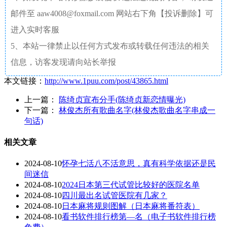
邮件至 aaw4008@foxmail.com 网站右下角【投诉删除】可
进入实时客服
5、本站一律禁止以任何方式发布或转载任何违法的相关
信息，访客发现请向站长举报
本文链接：
http://www.1puu.com/post/43865.html
上一篇：
陈绮贞宣布分手(陈绮贞新恋情曝光)
下一篇：
林俊杰所有歌曲名字(林俊杰歌曲名字串成一
句话)
相关文章
2024-08-10
怀孕七活八不活意思，真有科学依据还是民
间迷信
2024-08-10
2024日本第三代试管比较好的医院名单
2024-08-10
四川最出名试管医院有几家？
2024-08-10
日本麻将规则图解（日本麻将番符表）
2024-08-10
看书软件排行榜第—名（电子书软件排行榜