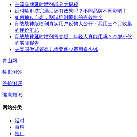
主流品牌延时喷剂成分大揭秘
延时喷剂洗完澡后还有效果吗？不同品牌不同影响！
如何通过自慰，测试延时喷剂的有效性？
宵战战神版喷剂真实用户反馈大公开：我用三个月收集
的评价汇总
宵战战神延时喷剂青春版，年轻人真能用吗？25岁小伙
的实测报告
去泰国做试管婴儿需要多少费用多少钱
青山网
喷剂测评
洗护测评
健康知识
网站分类
延时
百科
推广