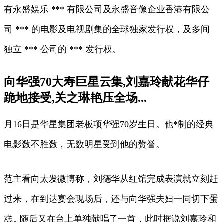
有永盛娱乐 *** 有限公司及永盛音像企业香港有限公
司 *** 的电影及电视剧集的全球独家发行权，及多间
独立 *** 公司的 *** 发行权。
向华强70大寿巨星云集,刘嘉玲献花华仔
跪地接受,关之琳艳压全场...
月16日是华星集团老板项华强70岁生日。他*制的经典
电影数不胜数，无数明星受到他的赞誉。
范主看向太发微博称，刘德华从红馆完成表演就立刻赶
过来，在到达宴会现场后，还与向华强夫妇一同切下蛋
糕↓ 随后又在台上单独献唱了一首，此时据说刘嘉玲和