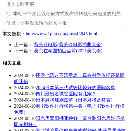
进入实时客服
5、本站一律禁止以任何方式发布或转载任何违法的相关
信息，访客发现请向站长举报
本文链接：
http://www.1puu.com/post/43845.html
上一篇：
翁美玲电影(翁美玲电影插曲大全)
下一篇：
吴京在泰国拍巨齿鲨(2021吴京泰)
相关文章
2024-08-10
怀孕七活八不活意思，真有科学依据还是民
间迷信
2024-08-10
2024日本第三代试管比较好的医院名单
2024-08-10
四川最出名试管医院有几家？
2024-08-10
日本麻将规则图解（日本麻将番符表）
2024-08-10
看书软件排行榜第—名（电子书软件排行榜
免费）
2024-08-10
阳光房遮阳棚哪种好（露台装阳光房好还是
阳光棚好）
2024-08-10
湖北试管最佳服务机构哪些好,能开展哪些技