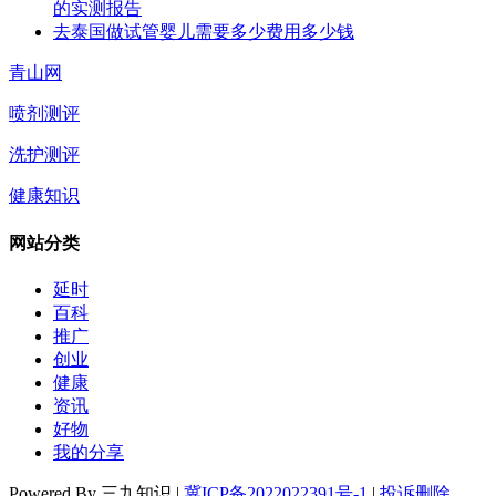
的实测报告
去泰国做试管婴儿需要多少费用多少钱
青山网
喷剂测评
洗护测评
健康知识
网站分类
延时
百科
推广
创业
健康
资讯
好物
我的分享
Powered By 三九知识 |
冀ICP备2022022391号-1
|
投诉删除