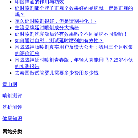
印度神油的作用与功效
延时喷剂哪个牌子正规？效果好的品牌就一定是正规的
吗？
享久延时喷剂很好，但是请别神化！~
主流品牌延时喷剂成分大揭秘
延时喷剂洗完澡后还有效果吗？不同品牌不同影响！
如何通过自慰，测试延时喷剂的有效性？
宵战战神版喷剂真实用户反馈大公开：我用三个月收集
的评价汇总
宵战战神延时喷剂青春版，年轻人真能用吗？25岁小伙
的实测报告
去泰国做试管婴儿需要多少费用多少钱
青山网
喷剂测评
洗护测评
健康知识
网站分类