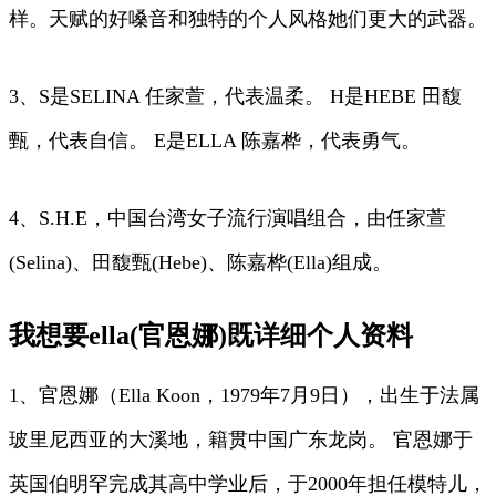
样。天赋的好嗓音和独特的个人风格她们更大的武器。
3、S是SELINA 任家萱，代表温柔。 H是HEBE 田馥
甄，代表自信。 E是ELLA 陈嘉桦，代表勇气。
4、S.H.E，中国台湾女子流行演唱组合，由任家萱
(Selina)、田馥甄(Hebe)、陈嘉桦(Ella)组成。
我想要ella(官恩娜)既详细个人资料
1、官恩娜（Ella Koon，1979年7月9日），出生于法属
玻里尼西亚的大溪地，籍贯中国广东龙岗。 官恩娜于
英国伯明罕完成其高中学业后，于2000年担任模特儿，