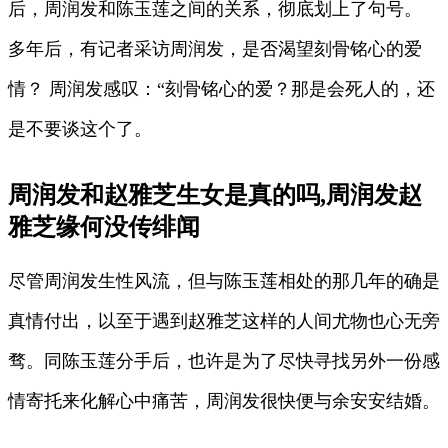
后，周润发和陈玉莲之间的关系，彻底划上了句号。
多年后，有记者采访周润发，是否渴望刻骨铭心的爱
情？ 周润发感叹：“刻骨铭心的爱？那是会死人的，还
是不要谈这个了。
周润发和赵雅芝生女是真的吗,周润发赵
雅芝缘何没传绯闻
尽管周润发生性风流，但与陈玉莲相处的那几年的确是
真情付出，以至于遇到赵雅芝这样的人间尤物也心无旁
骛。同陈玉莲分手后，也许是为了尽快寻找另外一份感
情寄托来化解心中痛苦，周润发很快便与余安安结婚。