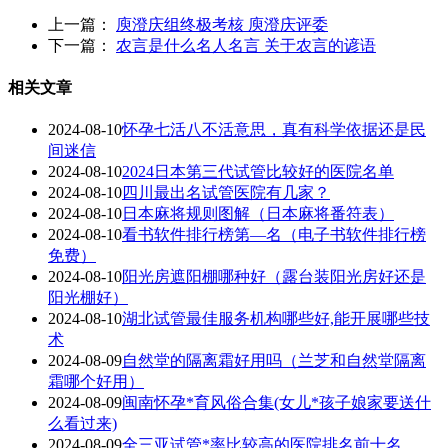
上一篇：
庾澄庆组终极考核 庾澄庆评委
下一篇：
农言是什么名人名言 关于农言的谚语
相关文章
2024-08-10
怀孕七活八不活意思，真有科学依据还是民
间迷信
2024-08-10
2024日本第三代试管比较好的医院名单
2024-08-10
四川最出名试管医院有几家？
2024-08-10
日本麻将规则图解（日本麻将番符表）
2024-08-10
看书软件排行榜第—名（电子书软件排行榜
免费）
2024-08-10
阳光房遮阳棚哪种好（露台装阳光房好还是
阳光棚好）
2024-08-10
湖北试管最佳服务机构哪些好,能开展哪些技
术
2024-08-09
自然堂的隔离霜好用吗（兰芝和自然堂隔离
霜哪个好用）
2024-08-09
闽南怀孕*育风俗合集(女儿*孩子娘家要送什
么看过来)
2024-08-09
全三亚试管*率比较高的医院排名前十名