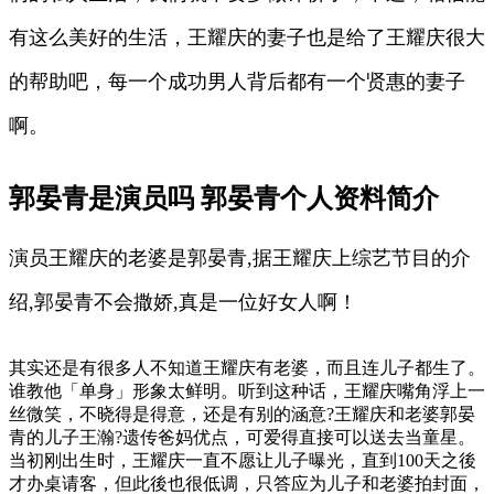
有这么美好的生活，王耀庆的妻子也是给了王耀庆很大
的帮助吧，每一个成功男人背后都有一个贤惠的妻子
啊。
郭晏青是演员吗 郭晏青个人资料简介
演员王耀庆的老婆是郭晏青,据王耀庆上综艺节目的介
绍,郭晏青不会撒娇,真是一位好女人啊！
其实还是有很多人不知道王耀庆有老婆，而且连儿子都生了。
谁教他「单身」形象太鲜明。听到这种话，王耀庆嘴角浮上一
丝微笑，不晓得是得意，还是有别的涵意?王耀庆和老婆郭晏
青的儿子王瀚?遗传爸妈优点，可爱得直接可以送去当童星。
当初刚出生时，王耀庆一直不愿让儿子曝光，直到100天之後
才办桌请客，但此後也很低调，只答应为儿子和老婆拍封面，