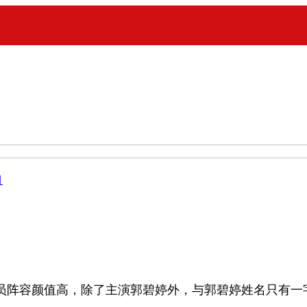
目
员阵容颜值高，除了主演郭碧婷外，与郭碧婷姓名只有一