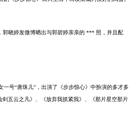
，郭晓婷发微博晒出与郭碧婷亲亲的 *** 照，并且配
女一号“唐珠儿”，出演了《步步惊心》中扮演的多才多
《仙剑五云之凡》、《放弃我抓紧我》、《那片星空那片