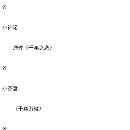
饰
小许诺
烨烨《千年之恋》
饰
小茶盘
《千丝万缕》
饰