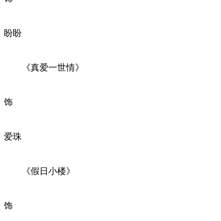
盼盼
《真爱一世情》
饰
爱珠
《假日小楼》
饰