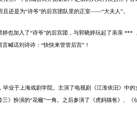
且还是为“诗爷”的后宫团队里的正室——“大夫人”。
也加入了“诗爷”的后宫团，与郭晓婷玩起了亲亲 *** 
留言喊话刘诗诗：“快快来管管后宫”！
宁区，毕业于上海戏剧学院。主演了电视剧《江淮依旧》中的
奇侠传三》扮演的“花楹”一角。之后参演了《虎妈猫爸》、