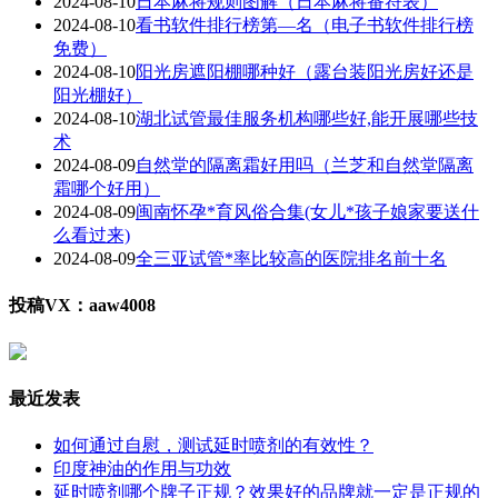
2024-08-10
日本麻将规则图解（日本麻将番符表）
2024-08-10
看书软件排行榜第—名（电子书软件排行榜
免费）
2024-08-10
阳光房遮阳棚哪种好（露台装阳光房好还是
阳光棚好）
2024-08-10
湖北试管最佳服务机构哪些好,能开展哪些技
术
2024-08-09
自然堂的隔离霜好用吗（兰芝和自然堂隔离
霜哪个好用）
2024-08-09
闽南怀孕*育风俗合集(女儿*孩子娘家要送什
么看过来)
2024-08-09
全三亚试管*率比较高的医院排名前十名
投稿VX：aaw4008
最近发表
如何通过自慰，测试延时喷剂的有效性？
印度神油的作用与功效
延时喷剂哪个牌子正规？效果好的品牌就一定是正规的