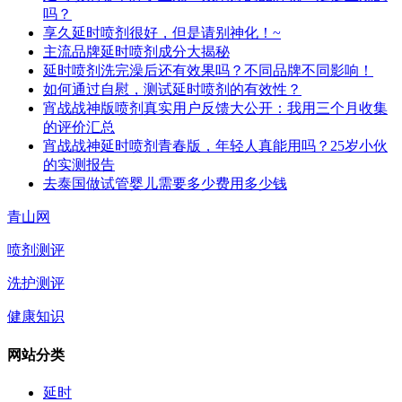
吗？
享久延时喷剂很好，但是请别神化！~
主流品牌延时喷剂成分大揭秘
延时喷剂洗完澡后还有效果吗？不同品牌不同影响！
如何通过自慰，测试延时喷剂的有效性？
宵战战神版喷剂真实用户反馈大公开：我用三个月收集
的评价汇总
宵战战神延时喷剂青春版，年轻人真能用吗？25岁小伙
的实测报告
去泰国做试管婴儿需要多少费用多少钱
青山网
喷剂测评
洗护测评
健康知识
网站分类
延时