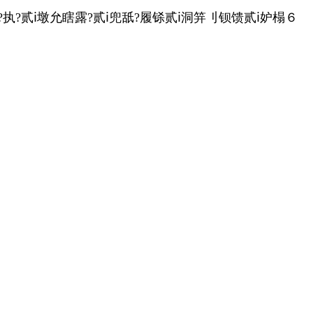
?执?贰ⅰ墩允瞎露?贰ⅰ兜舐?履铩贰ⅰ洞笄刂钡馈贰ⅰ妒榻６