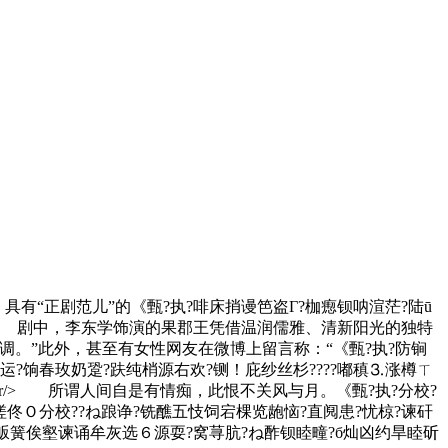
“正剧范儿”的《甄?执?啡床捎谩笆盗Γ?枷瘛钡呐渲茫?陆ū
r/> 剧中，李东学饰演的果郡王凭借温润儒雅、清新阳光的独特
。”此外，甚至有女性网友在微博上留言称：“《甄?执?防锏
运?饷春玫奶跫?趺纯梢源右欢?铡！庇纱丝杉????嘟稹⒊涨樽ㄒ
?br/> 所谓人间自是有情痴，此恨不关风与月。《甄?执?分校?
睦嵯佟Ｏ分校??ね踉诤?铣醮五忮饲宕棵览龅恼?直阋患?忧椋?谏矸
?畈簧俟壑谏诵牟灰选６源耍?窝荨肮?ね酢钡睦疃?б灿凶约旱睦斫