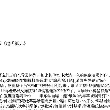
影《赵氏孤儿》
该剧反响也异常热烈。相比其他宫斗戏清一色的偶像演员阵容，具有
疃?д饬轿蝗似?枷裨蛉酶镁绯渎?煽葱院汀靶∏逍隆卑愕钠?ⅰ?b
场，感觉整个后宫顿时都变得明朗起来，减淡了整部剧的阴沉色调
Ｕ饷椿岽档炎痈陕铮?墒悄鞘谴蹈???侄??陌。≌饷醋ㄇ樽鍪裁矗?
摹白罴涯杏选薄?br/> 李东学自曝：甄?纸咏?约旱摹袄硐胄汀
?胝?种?淦嗝琅靶牡摹罢缋窳怠弊魑??缥ㄒ坏恼姘????宋奘?壑诘
校??ね踝钪找宰约旱纳??焕戳苏?值陌踩??舛蜗喟?荒芟嗍氐恼姘