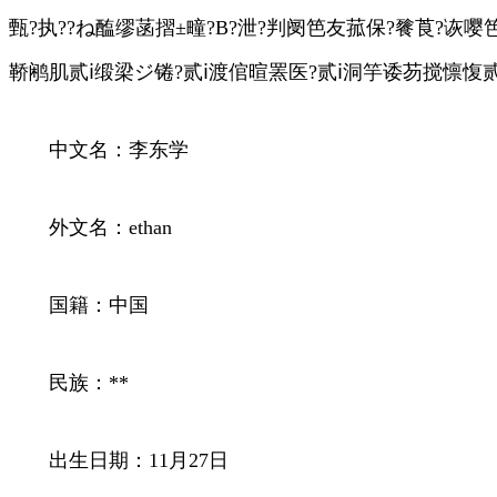
甄?执??ね醢缪菡摺±疃?В?泄?判阌笆友菰保?餮莨?诙嘤
鞒鹇肌贰ⅰ缎梁ジ锩?贰ⅰ渡倌暄罴医?贰ⅰ洞竽诿芴搅懔愎贰返
中文名：李东学
外文名：ethan
国籍：中国
民族：**
出生日期：11月27日