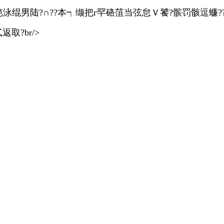
笆泳绲男陆?∩??本┑缬把г罕硌菹当弦怠Ｖ饕?髌罚骸逗蠊?
取?br/>