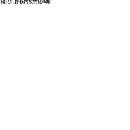
桓銮槌兆钔昝赖内故秃徒峋帧！