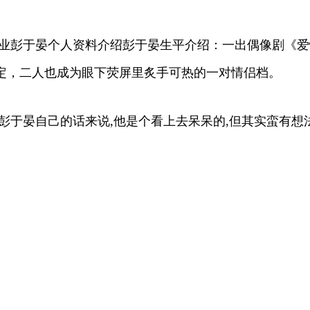
肄业彭于晏个人资料介绍彭于晏生平介绍：一出偶像剧《
定，二人也成为眼下荧屏里炙手可热的一对情侣档。
于晏自己的话来说,他是个看上去呆呆的,但其实蛮有想法