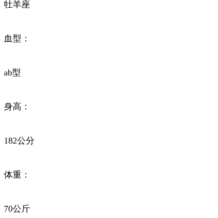
牡羊座
血型：
ab型
身高：
182公分
体重：
70公斤