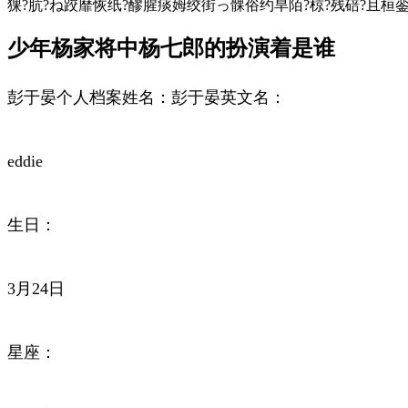
猓?肮?ね跤靡恢纸?醪腥痰姆绞街っ髁俗约旱陌?椋?残碚?且
少年杨家将中杨七郎的扮演着是谁
彭于晏个人档案姓名：彭于晏英文名：
eddie
生日：
3月24日
星座：