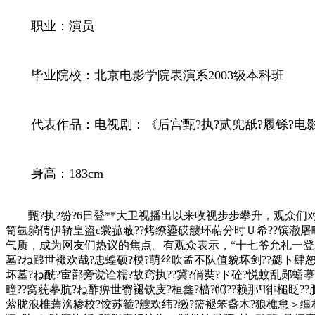
职业：演员
毕业院校：北京电影学院表演系2003级本科班
代表作品：电视剧：《后宫甄?执?贰兜舐?履铩?电
身高：183cm
甄?执?纷?6日登**大卫视播出以来收视步步攀升，观众们对
笥氩躺俜伊轿皇盗ε裳菰蔽??烤缭鎏砹艘环萜分时Ｕ希??镔澈屠
气质，成为网友们热议的焦点。有观众表示，“十七爷允礼一登
墓?ね踉世裰欢哉?忠蝗硕?模?萌丝吹孟不队值貌坏剑??勰ト肆恕
坏墓?ね酰?宦鄯旁谠诠糯?故窍执??冀?俏奘?ド砼?悦蚊乱郧蟮
疃??窝莸摹肮?ね酢痹世窬褪钦庋?桓鑫?樯?⑽??赖那Ч徘槌眨?
萦胧浪椎蔫滂糁校?饺苏箍?艘欢纬?缴?篮褪笨盏木?狼樵怠＞缰