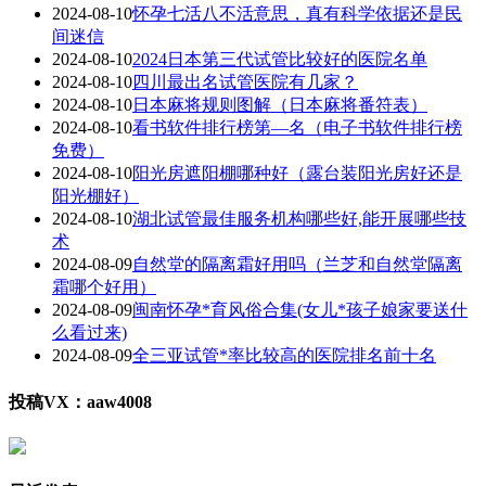
2024-08-10
怀孕七活八不活意思，真有科学依据还是民
间迷信
2024-08-10
2024日本第三代试管比较好的医院名单
2024-08-10
四川最出名试管医院有几家？
2024-08-10
日本麻将规则图解（日本麻将番符表）
2024-08-10
看书软件排行榜第—名（电子书软件排行榜
免费）
2024-08-10
阳光房遮阳棚哪种好（露台装阳光房好还是
阳光棚好）
2024-08-10
湖北试管最佳服务机构哪些好,能开展哪些技
术
2024-08-09
自然堂的隔离霜好用吗（兰芝和自然堂隔离
霜哪个好用）
2024-08-09
闽南怀孕*育风俗合集(女儿*孩子娘家要送什
么看过来)
2024-08-09
全三亚试管*率比较高的医院排名前十名
投稿VX：aaw4008