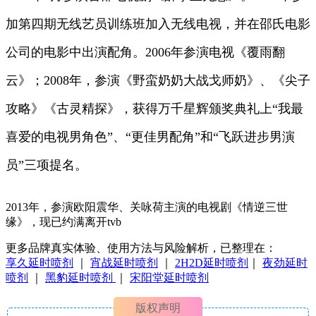
加第四期无线艺员训练班加入无线电视，并在邵氏电影
公司的电影中出演配角。2006年参演电视《覆雨翻
云》；2008年，参演《野蛮奶奶大战戈师奶》、《尖子
攻略》《古灵精探》，获得万千星辉颁奖典礼上“我最
喜爱的电视男角色”、“更佳男配角”和“飞跃进步男演
员”三项提名。
2013年，参演欧阳震华、关咏荷主演的电视剧《情逆三世
缘》，现已约满离开tvb
更多品牌真实体验、使用方法与风险解析，已整理在：
享久延时喷剂
｜
宵战延时喷剂
｜
2H2D延时喷剂
｜
夜劲延时
喷剂
｜
黑豹延时喷剂
｜
宋阳堂延时喷剂
版权声明