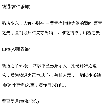
钱通(罗仲谦饰)
醋坊少东，人称小财神;与曹青有指腹为婚的盟约;曹青
之夫，直到最后结局才离婚，计准之情敌，山楂之夫
山楂(岑丽香饰)
钱通之丫环/妾，常以书童形象示人，拒绝计准之追
求，后为钱通之正室;忠心，善解人意，一切以少爷钱
通(罗仲谦饰)为重，愿作自我牺牲。
曹曹闭月(黄淑仪饰)