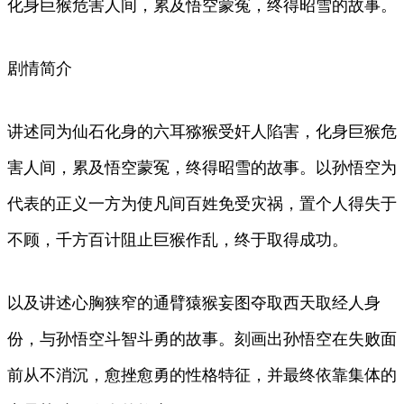
化身巨猴危害人间，累及悟空蒙冤，终得昭雪的故事。
剧情简介
讲述同为仙石化身的六耳猕猴受奸人陷害，化身巨猴危
害人间，累及悟空蒙冤，终得昭雪的故事。以孙悟空为
代表的正义一方为使凡间百姓免受灾祸，置个人得失于
不顾，千方百计阻止巨猴作乱，终于取得成功。
以及讲述心胸狭窄的通臂猿猴妄图夺取西天取经人身
份，与孙悟空斗智斗勇的故事。刻画出孙悟空在失败面
前从不消沉，愈挫愈勇的性格特征，并最终依靠集体的