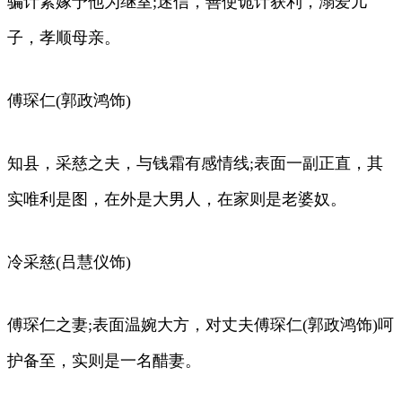
骗计素嫁予他为继室;迷信，善使诡计获利，溺爱儿
子，孝顺母亲。
傅琛仁(郭政鸿饰)
知县，采慈之夫，与钱霜有感情线;表面一副正直，其
实唯利是图，在外是大男人，在家则是老婆奴。
冷采慈(吕慧仪饰)
傅琛仁之妻;表面温婉大方，对丈夫傅琛仁(郭政鸿饰)呵
护备至，实则是一名醋妻。