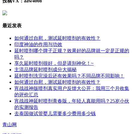
投稿VX：aaw4008
最近发表
如何通过自慰，测试延时喷剂的有效性？
印度神油的作用与功效
延时喷剂哪个牌子正规？效果好的品牌就一定是正规的
吗？
享久延时喷剂很好，但是请别神化！~
主流品牌延时喷剂成分大揭秘
延时喷剂洗完澡后还有效果吗？不同品牌不同影响！
如何通过自慰，测试延时喷剂的有效性？
宵战战神版喷剂真实用户反馈大公开：我用三个月收集
的评价汇总
宵战战神延时喷剂青春版，年轻人真能用吗？25岁小伙
的实测报告
去泰国做试管婴儿需要多少费用多少钱
青山网