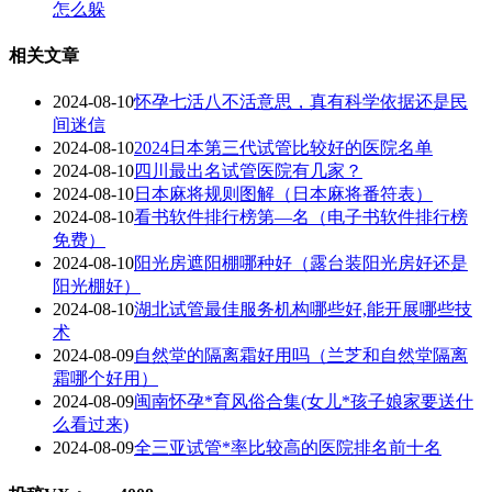
怎么躲
相关文章
2024-08-10
怀孕七活八不活意思，真有科学依据还是民
间迷信
2024-08-10
2024日本第三代试管比较好的医院名单
2024-08-10
四川最出名试管医院有几家？
2024-08-10
日本麻将规则图解（日本麻将番符表）
2024-08-10
看书软件排行榜第—名（电子书软件排行榜
免费）
2024-08-10
阳光房遮阳棚哪种好（露台装阳光房好还是
阳光棚好）
2024-08-10
湖北试管最佳服务机构哪些好,能开展哪些技
术
2024-08-09
自然堂的隔离霜好用吗（兰芝和自然堂隔离
霜哪个好用）
2024-08-09
闽南怀孕*育风俗合集(女儿*孩子娘家要送什
么看过来)
2024-08-09
全三亚试管*率比较高的医院排名前十名