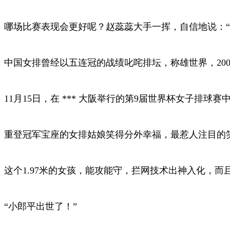
哪场比赛表现会更好呢？赵蕊蕊大手一挥，自信地说：
中国女排曾经以五连冠的战绩叱咤排坛，称雄世界，20
11月15日，在 *** 大阪举行的第9届世界杯女子排球
重登冠军宝座的女排姑娘笑得分外幸福，最惹人注目的
这个1.97米的女孩，能攻能守，拦网技术出神入化，而
“小郎平出世了！”