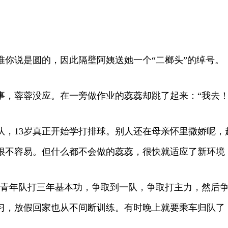
你说是圆的，因此隔壁阿姨送她一个“二榔头”的绰号。
，蓉蓉没应。在一旁做作业的蕊蕊却跳了起来：“我去！”
队，13岁真正开始学打排球。别人还在母亲怀里撒娇呢
很不容易。但什么都不会做的蕊蕊，很快就适应了新环境，
在青年队打三年基本功，争取到一队，争取打主力，然后争
习，放假回家也从不间断训练。有时晚上就要乘车归队了