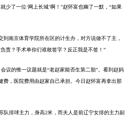
少了一位‘网上长城’啊！”赵怀富也幽了一默，“如果
递交到南京体育学院所在区的计生办，对方说做不了主，
负责？手术单你们谁敢签字？反正我是不签！”
，会议的惟一议题就是“老赵家能否生第二胎”。看到赵妈
健费，医院费用由赵家自己承担。今日赵怀富再拿出那
**苏队排球主力，身高2米，而夫人是前辽宁女排的主力副