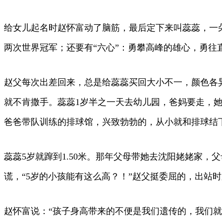
给女儿起名时赵怀富动了脑筋，最后定下来叫蕊蕊，一朵
两次世界冠军；还要有“六心”：勇攀高峰的雄心，勇
赵父每次出差回来，总是给蕊蕊买回大小不一，颜色各
就不肯撒手。蕊蕊1岁半之一天去幼儿园，爸妈要走，
爸爸带队训练的排球馆，兴致勃勃的，从小就和排球结
蕊蕊5岁就蹿到1.50米。那年父母带她去沈阳姥姥家
谎，“5岁的小孩能有这么高？！”赵父挺委屈的，出站时
赵怀富说：“孩子身高带来的不便是我们遗传的，我们