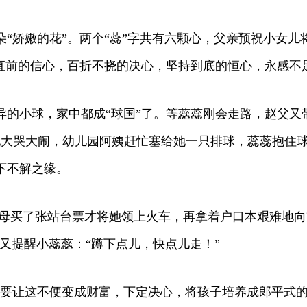
“娇嫩的花”。两个“蕊”字共有六颗心，父亲预祝小女
往直前的信心，百折不挠的决心，坚持到底的恒心，永感不
异的小球，家中都成“球国”了。等蕊蕊刚会走路，赵父又
她大哭大闹，幼儿园阿姨赶忙塞给她一只排球，蕊蕊抱住
下不解之缘。
，父母买了张站台票才将她领上火车，再拿着户口本艰难地
又提醒小蕊蕊：“蹲下点儿，快点儿走！”
就要让这不便变成财富，下定决心，将孩子培养成郎平式的