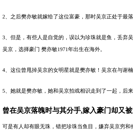
2、之后樊亦敏就嫁给了这位富豪，那时吴京正处于最
3、但是，有些人是自觉的，误以为珍珠就是鱼，丢弃
吴京，选择豪门 樊亦敏1971年出生在海外。
4、这位曾甩掉吴京的女明星就是樊亦敏！吴京在与谢
5、她就是樊亦敏，她和吴京拍戏相识走到了一起，后
曾在吴京落魄时与其分手,嫁入豪门却又被
可是有人却有眼无珠，错把珍珠当鱼目，嫌弃吴京穷和