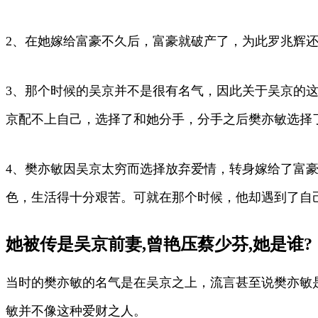
2、在她嫁给富豪不久后，富豪就破产了，为此罗兆辉
3、那个时候的吴京并不是很有名气，因此关于吴京的
京配不上自己，选择了和她分手，分手之后樊亦敏选择
4、樊亦敏因吴京太穷而选择放弃爱情，转身嫁给了富
色，生活得十分艰苦。可就在那个时候，他却遇到了自
她被传是吴京前妻,曾艳压蔡少芬,她是谁?
当时的樊亦敏的名气是在吴京之上，流言甚至说樊亦敏
敏并不像这种爱财之人。