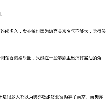
圈。
有维续多久，樊亦敏也因为嫌弃吴京名气不够大，觉得吴
身闯荡香港娱乐圈，只能在一些港剧里出演打酱油的角
于是很多人都以为樊亦敏嫌贫爱富抛弃了吴京。而樊亦