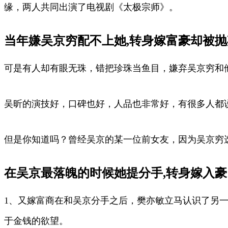
缘，两人共同出演了电视剧《太极宗师》。
当年嫌吴京穷配不上她,转身嫁富豪却被抛弃
可是有人却有眼无珠，错把珍珠当鱼目，嫌弃吴京穷和
吴昕的演技好，口碑也好，人品也非常好，有很多人都
但是你知道吗？曾经吴京的某一位前女友，因为吴京穷
在吴京最落魄的时候她提分手,转身嫁入豪门,
1、又嫁富商在和吴京分手之后，樊亦敏立马认识了另
于金钱的欲望。