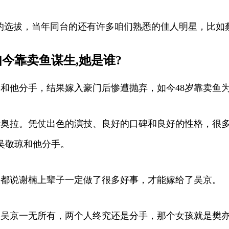
** ”的选拔，当年同台的还有许多咱们熟悉的佳人明星，比
今靠卖鱼谋生,她是谁?
和他分手，结果嫁入豪门后惨遭抛弃，如今48岁靠卖鱼
伊奥拉。凭仗出色的演技、良好的口碑和良好的性格，很
吴敬琼和他分手。
人都说谢楠上辈子一定做了很多好事，才能嫁给了吴京。
候吴京一无所有，两个人终究还是分手，那个女孩就是樊