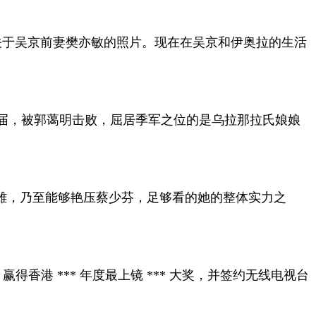
关于吴京前妻樊亦敏的照片。现在在吴京和伊奥拉的生活
一届，被郭蔼明击败，屈居季军之位的是乌拉那拉氏娘娘
雄，乃至能够艳压蔡少芬，足够看的她的整体实力之
得香港 *** 年度最上镜 *** 大奖，并签约无线电视台