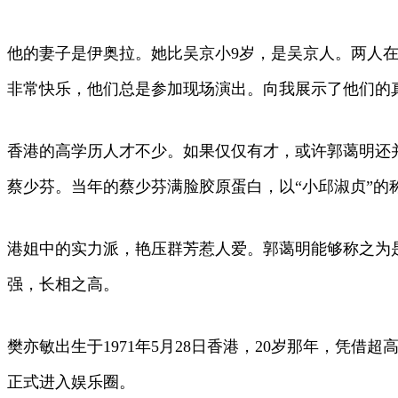
他的妻子是伊奥拉。她比吴京小9岁，是吴京人。两人
非常快乐，他们总是参加现场演出。向我展示了他们的
香港的高学历人才不少。如果仅仅有才，或许郭蔼明还并
蔡少芬。当年的蔡少芬满脸胶原蛋白，以“小邱淑贞”的
港姐中的实力派，艳压群芳惹人爱。郭蔼明能够称之为
强，长相之高。
樊亦敏出生于1971年5月28日香港，20岁那年，凭借超
正式进入娱乐圈。