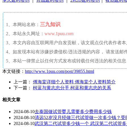
享久延时喷剂
｜
宵战延时喷剂
｜
2H2D延时喷剂
｜
夜劲延时
三九知识
1、本网站名称：
2、本站永久网址：
www.1puu.com
3、本文内容由互联网用户自发贡献，该文观点仅代表作者
4、如发现本站有涉嫌抄袭侵权/违法违规的内容， 请发送邮件至 a
5、本站一律禁止以任何方式发布或转载任何违法的相关信息
本文链接：
http://www.1puu.com/post/39855.html
上一篇：
傅海棠详细个人资料 傅海棠个人资料简介
下一篇：
柯蓝与黄志忠分手 柯蓝和黄志忠的关系
相关文章
2024-08-10
去泰国做试管婴儿需要多少费用多少钱
2024-08-10
清远52岁没月经做三代试管做一次多少钱？受
2024-08-10
武汉第二代试管多少钱一个 武汉第二代试管