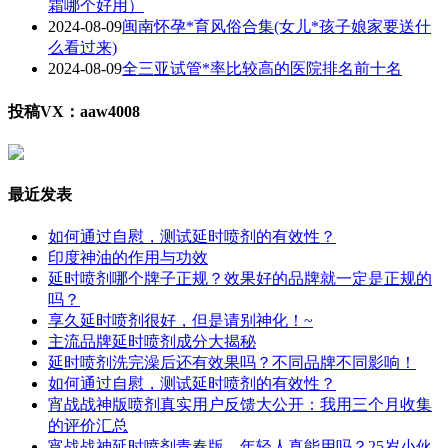
霜哪个好用）
2024-08-09
闽南怀孕*育风俗合集(女儿*孩子娘家要送什
么看过来)
2024-08-09
全三亚试管*率比较高的医院排名前十名
投稿VX：aaw4008
最近发表
如何通过自慰，测试延时喷剂的有效性？
印度神油的作用与功效
延时喷剂哪个牌子正规？效果好的品牌就一定是正规的
吗？
享久延时喷剂很好，但是请别神化！~
主流品牌延时喷剂成分大揭秘
延时喷剂洗完澡后还有效果吗？不同品牌不同影响！
如何通过自慰，测试延时喷剂的有效性？
宵战战神版喷剂真实用户反馈大公开：我用三个月收集
的评价汇总
宵战战神延时喷剂青春版，年轻人真能用吗？25岁小伙