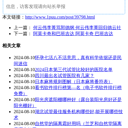
信息，访客发现请向站长举报
本文链接：
http://www.1puu.com/post/39798.html
上一篇：
何云伟李菁骂郭德纲 何云伟李菁回归德云社
下一篇：
阿莫卡奇和巴班吉达 阿莫卡奇 巴班吉达
相关文章
2024-08-10
怀孕七活八不活意思，真有科学依据还是民
间迷信
2024-08-10
2024日本第三代试管比较好的医院名单
2024-08-10
四川最出名试管医院有几家？
2024-08-10
日本麻将规则图解（日本麻将番符表）
2024-08-10
看书软件排行榜第—名（电子书软件排行榜
免费）
2024-08-10
阳光房遮阳棚哪种好（露台装阳光房好还是
阳光棚好）
2024-08-10
湖北试管最佳服务机构哪些好,能开展哪些技
术
2024-08-09
自然堂的隔离霜好用吗（兰芝和自然堂隔离