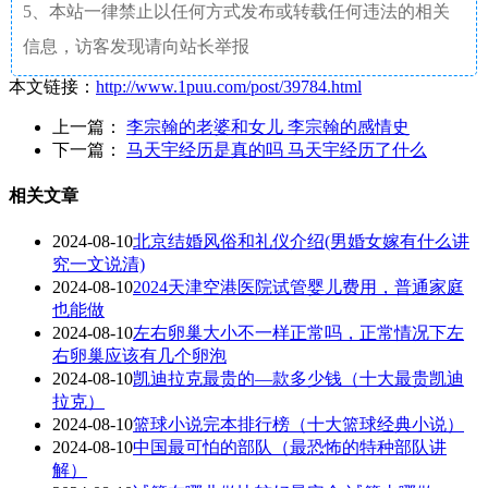
5、本站一律禁止以任何方式发布或转载任何违法的相关
信息，访客发现请向站长举报
本文链接：
http://www.1puu.com/post/39784.html
上一篇：
李宗翰的老婆和女儿 李宗翰的感情史
下一篇：
马天宇经历是真的吗 马天宇经历了什么
相关文章
2024-08-10
北京结婚风俗和礼仪介绍(男婚女嫁有什么讲
究一文说清)
2024-08-10
2024天津空港医院试管婴儿费用，普通家庭
也能做
2024-08-10
左右卵巢大小不一样正常吗，正常情况下左
右卵巢应该有几个卵泡
2024-08-10
凯迪拉克最贵的—款多少钱（十大最贵凯迪
拉克）
2024-08-10
篮球小说完本排行榜（十大篮球经典小说）
2024-08-10
中国最可怕的部队（最恐怖的特种部队讲
解）