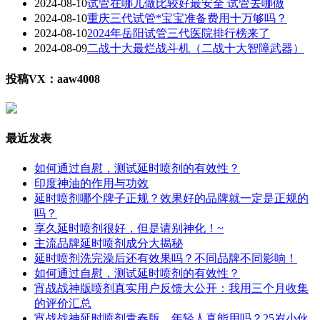
2024-08-10
试管在哪儿做比较好最安全 试管去哪做
2024-08-10
重庆三代试管*宝宝准备费用十万够吗？
2024-08-10
2024年岳阳试管三代医院排行榜来了
2024-08-09
二战十大最烂战斗机（二战十大智障武器）
投稿VX：aaw4008
最近发表
如何通过自慰，测试延时喷剂的有效性？
印度神油的作用与功效
延时喷剂哪个牌子正规？效果好的品牌就一定是正规的
吗？
享久延时喷剂很好，但是请别神化！~
主流品牌延时喷剂成分大揭秘
延时喷剂洗完澡后还有效果吗？不同品牌不同影响！
如何通过自慰，测试延时喷剂的有效性？
宵战战神版喷剂真实用户反馈大公开：我用三个月收集
的评价汇总
宵战战神延时喷剂青春版，年轻人真能用吗？25岁小伙