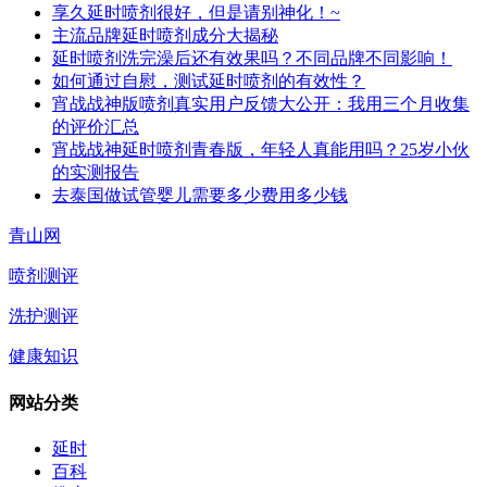
享久延时喷剂很好，但是请别神化！~
主流品牌延时喷剂成分大揭秘
延时喷剂洗完澡后还有效果吗？不同品牌不同影响！
如何通过自慰，测试延时喷剂的有效性？
宵战战神版喷剂真实用户反馈大公开：我用三个月收集
的评价汇总
宵战战神延时喷剂青春版，年轻人真能用吗？25岁小伙
的实测报告
去泰国做试管婴儿需要多少费用多少钱
青山网
喷剂测评
洗护测评
健康知识
网站分类
延时
百科