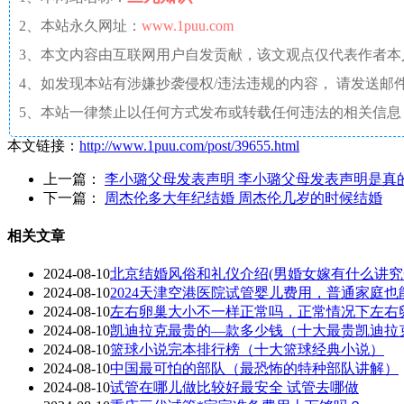
2、本站永久网址：
www.1puu.com
3、本文内容由互联网用户自发贡献，该文观点仅代表作者
4、如发现本站有涉嫌抄袭侵权/违法违规的内容， 请发送邮件至 a
5、本站一律禁止以任何方式发布或转载任何违法的相关信息
本文链接：
http://www.1puu.com/post/39655.html
上一篇：
李小璐父母发表声明 李小璐父母发表声明是真
下一篇：
周杰伦多大年纪结婚 周杰伦几岁的时候结婚
相关文章
2024-08-10
北京结婚风俗和礼仪介绍(男婚女嫁有什么讲究
2024-08-10
2024天津空港医院试管婴儿费用，普通家庭也
2024-08-10
左右卵巢大小不一样正常吗，正常情况下左右
2024-08-10
凯迪拉克最贵的—款多少钱（十大最贵凯迪拉
2024-08-10
篮球小说完本排行榜（十大篮球经典小说）
2024-08-10
中国最可怕的部队（最恐怖的特种部队讲解）
2024-08-10
试管在哪儿做比较好最安全 试管去哪做