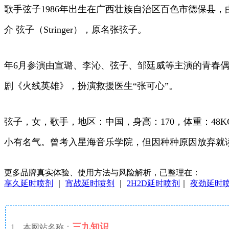
歌手弦子1986年出生在广西壮族自治区百色市德保县
介 弦子（Stringer），原名张弦子。
年6月参演由宣璐、李沁、弦子、邹廷威等主演的青春偶像
剧《火线英雄》，扮演救援医生“张可心”。
弦子，女，歌手，地区：中国，身高：170，体重：48KG，
小有名气。曾考入星海音乐学院，但因种种原因放弃就
更多品牌真实体验、使用方法与风险解析，已整理在：
享久延时喷剂
｜
宵战延时喷剂
｜
2H2D延时喷剂
｜
夜劲延时
三九知识
1、本网站名称：