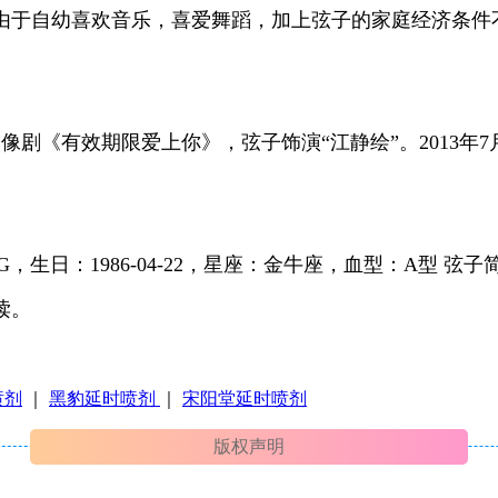
，由于自幼喜欢音乐，喜爱舞蹈，加上弦子的家庭经济条
剧《有效期限爱上你》，弦子饰演“江静绘”。2013年
生日：1986-04-22，星座：金牛座，血型：A型 弦子简介
读。
喷剂
｜
黑豹延时喷剂
｜
宋阳堂延时喷剂
版权声明