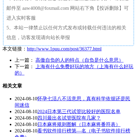
邮件至 aaw4008@foxmail.com 网站右下角【投诉删除】可
进入实时客服
5、本站一律禁止以任何方式发布或转载任何违法的相关
信息，访客发现请向站长举报
本文链接：
http://www.1puu.com/post/36377.html
上一篇：
高傲自负的人的特点（自负是什么意思）
下一篇：
上海有什么免费好玩的地方（上海有什么好玩
的）
相关文章
2024-08-10
怀孕七活八不活意思，真有科学依据还是民
间迷信
2024-08-10
2024日本第三代试管比较好的医院名单
2024-08-10
四川最出名试管医院有几家？
2024-08-10
日本麻将规则图解（日本麻将番符表）
2024-08-10
看书软件排行榜第—名（电子书软件排行榜