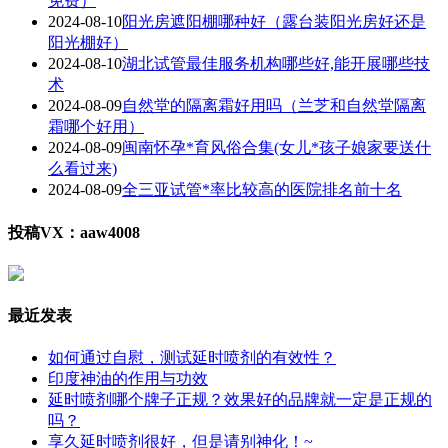
免费）
2024-08-10
阳光房遮阳棚哪种好（露台装阳光房好还是
阳光棚好）
2024-08-10
湖北试管最佳服务机构哪些好,能开展哪些技
术
2024-08-09
自然堂的隔离霜好用吗（兰芝和自然堂隔离
霜哪个好用）
2024-08-09
闽南怀孕*育风俗合集(女儿*孩子娘家要送什
么看过来)
2024-08-09
全三亚试管*率比较高的医院排名前十名
投稿VX：aaw4008
最近发表
如何通过自慰，测试延时喷剂的有效性？
印度神油的作用与功效
延时喷剂哪个牌子正规？效果好的品牌就一定是正规的
吗？
享久延时喷剂很好，但是请别神化！~