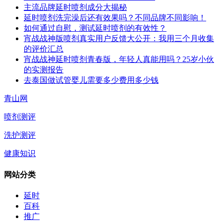
主流品牌延时喷剂成分大揭秘
延时喷剂洗完澡后还有效果吗？不同品牌不同影响！
如何通过自慰，测试延时喷剂的有效性？
宵战战神版喷剂真实用户反馈大公开：我用三个月收集
的评价汇总
宵战战神延时喷剂青春版，年轻人真能用吗？25岁小伙
的实测报告
去泰国做试管婴儿需要多少费用多少钱
青山网
喷剂测评
洗护测评
健康知识
网站分类
延时
百科
推广