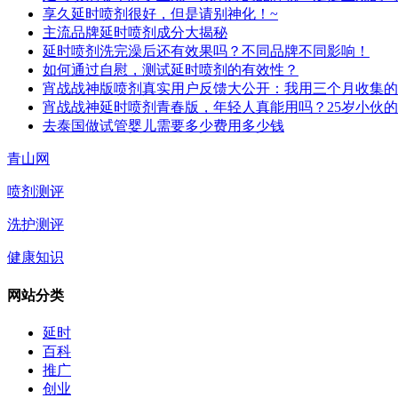
享久延时喷剂很好，但是请别神化！~
主流品牌延时喷剂成分大揭秘
延时喷剂洗完澡后还有效果吗？不同品牌不同影响！
如何通过自慰，测试延时喷剂的有效性？
宵战战神版喷剂真实用户反馈大公开：我用三个月收集的
宵战战神延时喷剂青春版，年轻人真能用吗？25岁小伙
去泰国做试管婴儿需要多少费用多少钱
青山网
喷剂测评
洗护测评
健康知识
网站分类
延时
百科
推广
创业