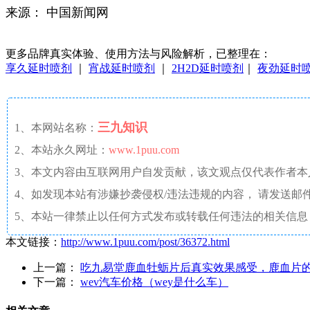
来源： 中国新闻网
更多品牌真实体验、使用方法与风险解析，已整理在：
享久延时喷剂
｜
宵战延时喷剂
｜
2H2D延时喷剂
｜
夜劲延时
三九知识
1、本网站名称：
2、本站永久网址：
www.1puu.com
3、本文内容由互联网用户自发贡献，该文观点仅代表作者
4、如发现本站有涉嫌抄袭侵权/违法违规的内容， 请发送邮件至 a
5、本站一律禁止以任何方式发布或转载任何违法的相关信息
本文链接：
http://www.1puu.com/post/36372.html
上一篇：
吃九易堂鹿血牡蛎片后真实效果感受，鹿血片
下一篇：
wev汽车价格（wey是什么车）