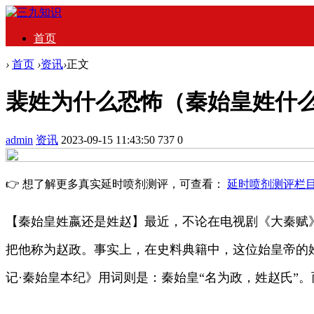
首页
›
首页
›
资讯
›
正文
裴姓为什么恐怖（秦始皇姓什
admin
资讯
2023-09-15 11:43:50
737
0
👉 想了解更多真实延时喷剂测评，可查看：
延时喷剂测评栏
【秦始皇姓嬴还是姓赵】最近，不论在电视剧《大秦赋
把他称为赵政。事实上，在史料典籍中，这位始皇帝的
记·秦始皇本纪》用词则是：秦始皇“名为政，姓赵氏”