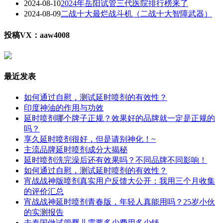
2024-08-10
2024年岳阳试管三代医院排行榜来了
2024-08-09
二战十大最烂战斗机（二战十大智障武器）
投稿VX：aaw4008
最近发表
如何通过自慰，测试延时喷剂的有效性？
印度神油的作用与功效
延时喷剂哪个牌子正规？效果好的品牌就一定是正规的
吗？
享久延时喷剂很好，但是请别神化！~
主流品牌延时喷剂成分大揭秘
延时喷剂洗完澡后还有效果吗？不同品牌不同影响！
如何通过自慰，测试延时喷剂的有效性？
宵战战神版喷剂真实用户反馈大公开：我用三个月收集
的评价汇总
宵战战神延时喷剂青春版，年轻人真能用吗？25岁小伙
的实测报告
去泰国做试管婴儿需要多少费用多少钱