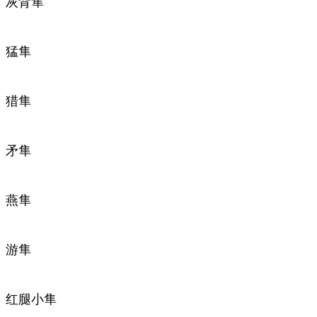
灰背隼
猛隼
猎隼
矛隼
燕隼
游隼
红腿小隼