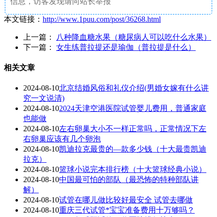
信息，访客发现请向站长举报
本文链接：
http://www.1puu.com/post/36268.html
上一篇：
八种降血糖水果（糖尿病人可以吃什么水果）
下一篇：
女生练普拉提还是瑜伽（普拉提是什么）
相关文章
2024-08-10
北京结婚风俗和礼仪介绍(男婚女嫁有什么讲
究一文说清)
2024-08-10
2024天津空港医院试管婴儿费用，普通家庭
也能做
2024-08-10
左右卵巢大小不一样正常吗，正常情况下左
右卵巢应该有几个卵泡
2024-08-10
凯迪拉克最贵的—款多少钱（十大最贵凯迪
拉克）
2024-08-10
篮球小说完本排行榜（十大篮球经典小说）
2024-08-10
中国最可怕的部队（最恐怖的特种部队讲
解）
2024-08-10
试管在哪儿做比较好最安全 试管去哪做
2024-08-10
重庆三代试管*宝宝准备费用十万够吗？