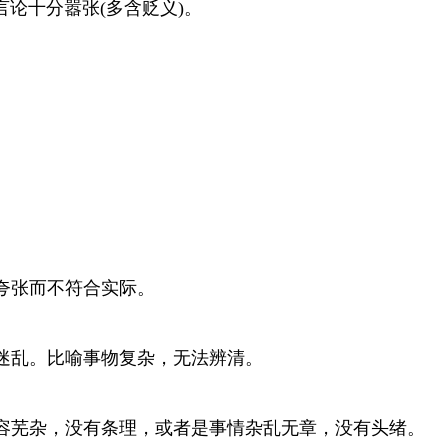
论十分嚣张(多含贬义)。
夸张而不符合实际。
迷乱。比喻事物复杂，无法辨清。
容芜杂，没有条理，或者是事情杂乱无章，没有头绪。