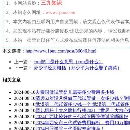
三九知识
1、本网站名称：
2、本站永久网址：
www.1puu.com
3、本文内容由互联网用户自发贡献，该文观点仅代表作者
4、如发现本站有涉嫌抄袭侵权/违法违规的内容， 请发送邮件至 a
5、本站一律禁止以任何方式发布或转载任何违法的相关信息
本文链接：
http://www.1puu.com/post/36046.html
上一篇：
crm部门是什么意思（crm是什么）
下一篇：
孙少平经历概括（孙少平为什么娶了惠英）
相关文章
2024-08-10
去泰国做试管婴儿需要多少费用多少钱
2024-08-10
清远52岁没月经做三代试管做一次多少钱？受
2024-08-10
武汉第二代试管多少钱一个 武汉第二代试管
2024-08-10
婴儿奶粉十大名牌排行榜2021（世界十大放心
2024-08-10
2024广西比较好的三代试管医院做试管哪家好
2024-08-10
2024年西安市三代试管费用解析，费用10万够
2024-08-10
2024日照试管三代医院专家推荐！