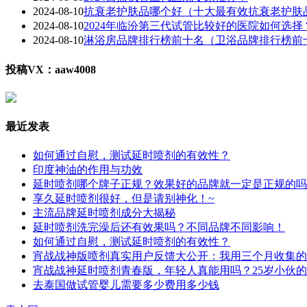
2024-08-10
抗衰老护肤品哪个好（十大最有效抗衰老护肤
2024-08-10
2024年临汾第三代试管比较好的医院如何选择
2024-08-10
淋浴房品牌排行榜前十名（卫浴品牌排行榜前
投稿VX：aaw4008
最近发表
如何通过自慰，测试延时喷剂的有效性？
印度神油的作用与功效
延时喷剂哪个牌子正规？效果好的品牌就一定是正规的吗
享久延时喷剂很好，但是请别神化！~
主流品牌延时喷剂成分大揭秘
延时喷剂洗完澡后还有效果吗？不同品牌不同影响！
如何通过自慰，测试延时喷剂的有效性？
宵战战神版喷剂真实用户反馈大公开：我用三个月收集的
宵战战神延时喷剂青春版，年轻人真能用吗？25岁小伙
去泰国做试管婴儿需要多少费用多少钱