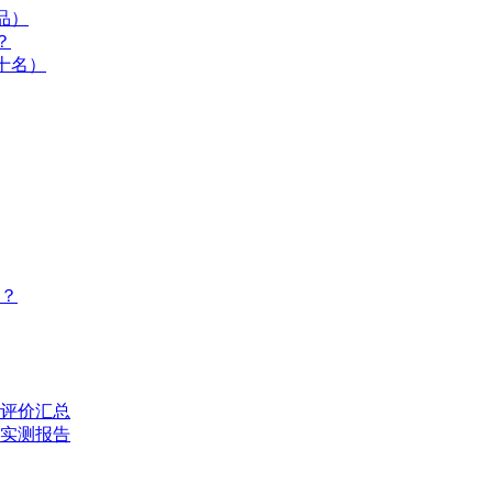
品）
？
十名）
？
评价汇总
的实测报告