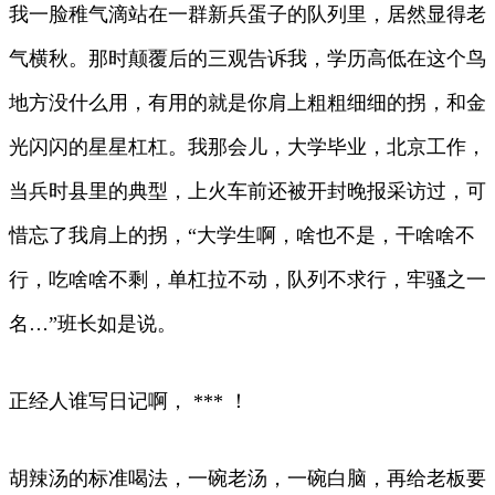
我一脸稚气滴站在一群新兵蛋子的队列里，居然显得老
气横秋。那时颠覆后的三观告诉我，学历高低在这个鸟
地方没什么用，有用的就是你肩上粗粗细细的拐，和金
光闪闪的星星杠杠。我那会儿，大学毕业，北京工作，
当兵时县里的典型，上火车前还被开封晚报采访过，可
惜忘了我肩上的拐，“大学生啊，啥也不是，干啥啥不
行，吃啥啥不剩，单杠拉不动，队列不求行，牢骚之一
名…”班长如是说。
正经人谁写日记啊， *** ！
胡辣汤的标准喝法，一碗老汤，一碗白脑，再给老板要