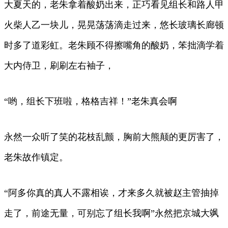
大夏天的，老朱拿着酸奶出来，正巧看见组长和路人甲
火柴人乙一块儿，晃晃荡荡滴走过来，悠长玻璃长廊顿
时多了道彩虹。老朱顾不得擦嘴角的酸奶，笨拙滴学着
大内侍卫，刷刷左右袖子，
“哟，组长下班啦，格格吉祥！”老朱真会啊
永然一众听了笑的花枝乱颤，胸前大熊颠的更厉害了，
老朱故作镇定。
“阿多你真的真人不露相诶，才来多久就被赵主管抽掉
走了，前途无量，可别忘了组长我啊”永然把京城大飒