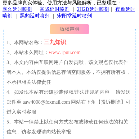
更多品牌真实体验、使用方法与风险解析，已整理在：
享久延时喷剂
｜
宵战延时喷剂
｜
2H2D延时喷剂
｜
夜劲延时
喷剂
｜
黑豹延时喷剂
｜
宋阳堂延时喷剂
版权声明
三九知识
1、本网站名称：
2、本站永久网址：
www.1puu.com
3、本文内容由互联网用户自发贡献，该文观点仅代表作
者本人。本站仅提供信息存储空间服务，不拥有所有权，
不承担相关法律责任
4、如发现本站有涉嫌抄袭侵权/违法违规的内容， 请发送
邮件至 aaw4008@foxmail.com 网站右下角【投诉删除】可
进入实时客服
5、本站一律禁止以任何方式发布或转载任何违法的相关
信息，访客发现请向站长举报