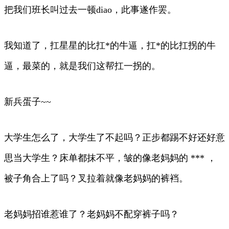
把我们班长叫过去一顿diao，此事遂作罢。
我知道了，扛星星的比扛*的牛逼，扛*的比扛拐的牛
逼，最菜的，就是我们这帮扛一拐的。
新兵蛋子~~
大学生怎么了，大学生了不起吗？正步都踢不好还好意
思当大学生？床单都抹不平，皱的像老妈妈的 *** ，
被子角合上了吗？叉拉着就像老妈妈的裤裆。
老妈妈招谁惹谁了？老妈妈不配穿裤子吗？