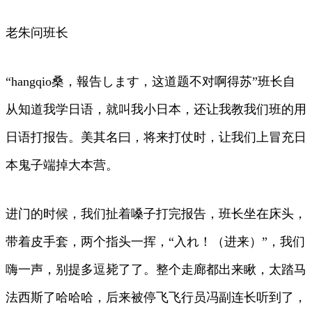
老朱问班长
“hangqio桑，報告します，这道题不对啊得苏”班长自
从知道我学日语，就叫我小日本，还让我教我们班的用
日语打报告。美其名曰，将来打仗时，让我们上冒充日
本鬼子端掉大本营。
进门的时候，我们扯着嗓子打完报告，班长坐在床头，
带着皮手套，两个指头一挥，“入れ！（进来）”，我们
嗨一声，别提多逗毙了了。整个走廊都出来瞅，太踏马
法西斯了哈哈哈，后来被停飞飞行员冯副连长听到了，