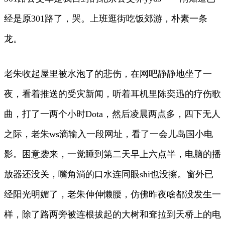
经是原301路了，哭。上班逛街吃饭郊游，朴素一条
龙。
老朱收起屋里被水泡了的悲伤，在网吧静静地坐了一
夜，看着推送的受灾新闻，听着耳机里陈奕迅的疗伤歌
曲，打了一两个小时Dota，然后凌晨两点多，四下无人
之际，老朱ws滴输入一段网址，看了一会儿岛国小电
影。困意袭来，一觉睡到第二天早上六点半，电脑的播
放器还没关，嘴角淌的口水连同眼shi也没擦。窗外已
经阳光明媚了，老朱伸伸懒腰，仿佛昨夜啥都没发生一
样，除了路两旁被连根拔起的大树和耷拉到天桥上的电