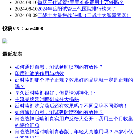
2024-08-10
重庆三代试管*宝宝准备费用十万够吗？
2024-08-10
2024年岳阳试管三代医院排行榜来了
2024-08-09
二战十大最烂战斗机（二战十大智障武器）
投稿VX：aaw4008
最近发表
如何通过自慰，测试延时喷剂的有效性？
印度神油的作用与功效
延时喷剂哪个牌子正规？效果好的品牌就一定是正规的
吗？
享久延时喷剂很好，但是请别神化！~
主流品牌延时喷剂成分大揭秘
延时喷剂洗完澡后还有效果吗？不同品牌不同影响！
如何通过自慰，测试延时喷剂的有效性？
宵战战神版喷剂真实用户反馈大公开：我用三个月收集
的评价汇总
宵战战神延时喷剂青春版，年轻人真能用吗？25岁小伙