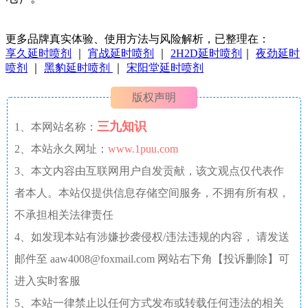
更多品牌真实体验、使用方法与风险解析，已整理在：
享久延时喷剂
｜
宵战延时喷剂
｜
2H2D延时喷剂
｜
夜劲延时
喷剂
｜
黑豹延时喷剂
｜
宋阳堂延时喷剂
版权声明
三九知识
1、本网站名称：
2、本站永久网址：
www.1puu.com
3、本文内容由互联网用户自发贡献，该文观点仅代表作
者本人。本站仅提供信息存储空间服务，不拥有所有权，
不承担相关法律责任
4、如发现本站有涉嫌抄袭侵权/违法违规的内容， 请发送
邮件至 aaw4008@foxmail.com 网站右下角【投诉删除】可
进入实时客服
5、本站一律禁止以任何方式发布或转载任何违法的相关