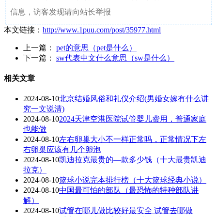
信息，访客发现请向站长举报
本文链接：
http://www.1puu.com/post/35977.html
上一篇：
pet的意思（pet是什么）
下一篇：
sw代表中文什么意思（sw是什么）
相关文章
2024-08-10
北京结婚风俗和礼仪介绍(男婚女嫁有什么讲
究一文说清)
2024-08-10
2024天津空港医院试管婴儿费用，普通家庭
也能做
2024-08-10
左右卵巢大小不一样正常吗，正常情况下左
右卵巢应该有几个卵泡
2024-08-10
凯迪拉克最贵的—款多少钱（十大最贵凯迪
拉克）
2024-08-10
篮球小说完本排行榜（十大篮球经典小说）
2024-08-10
中国最可怕的部队（最恐怖的特种部队讲
解）
2024-08-10
试管在哪儿做比较好最安全 试管去哪做