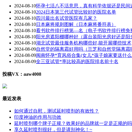
2024-08-10
怀孕七活八不活意思，真有科学依据还是民间
2024-08-10
2024日本第三代试管比较好的医院名单
2024-08-10
四川最出名试管医院有几家？
2024-08-10
日本麻将规则图解（日本麻将番符表）
2024-08-10
看书软件排行榜第—名（电子书软件排行榜免
2024-08-10
阳光房遮阳棚哪种好（露台装阳光房好还是阳
2024-08-10
湖北试管最佳服务机构哪些好,能开展哪些技术
2024-08-09
自然堂的隔离霜好用吗（兰芝和自然堂隔离霜
2024-08-09
闽南怀孕*育风俗合集(女儿*孩子娘家要送什么
2024-08-09
全三亚试管*率比较高的医院排名前十名
投稿VX：aaw4008
最近发表
如何通过自慰，测试延时喷剂的有效性？
印度神油的作用与功效
延时喷剂哪个牌子正规？效果好的品牌就一定是正规的吗
享久延时喷剂很好，但是请别神化！~