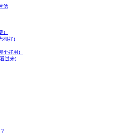
迷信
费）
光棚好）
哪个好用）
看过来)
？