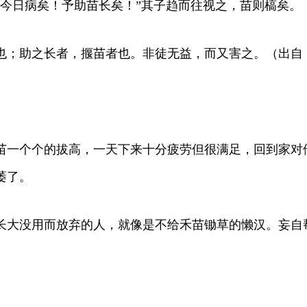
今日病矣！予助苗长矣！”其子趋而往视之，苗则槁矣。
也；助之长者，揠苗者也。非徒无益，而又害之。（出自
苗一个个的拔高，一天下来十分疲劳但很满足，回到家对他
萎了。
长大没用而放弃的人，就像是不给禾苗锄草的懒汉。妄自