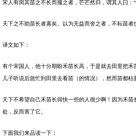
宋人有闵其苗之不长而揠之者，芒芒然归，谓其人曰：“
天下之不助苗长者寡矣。以为无益而舍之者，不耘苗者
译文如下：
有个宋国人，他十分期盼禾苗长高，于是就去田里把禾
儿子听说后急忙到田里去看苗（的情况），然而苗都枯
天下不希望自己禾苗长得快一些的人很少啊！因为禾苗
处，反而害了它。
下面我们来品读一下：