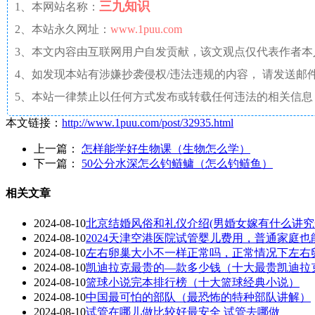
三九知识
1、本网站名称：
2、本站永久网址：
www.1puu.com
3、本文内容由互联网用户自发贡献，该文观点仅代表作者
4、如发现本站有涉嫌抄袭侵权/违法违规的内容， 请发送邮件至 a
5、本站一律禁止以任何方式发布或转载任何违法的相关信息
本文链接：
http://www.1puu.com/post/32935.html
上一篇：
怎样能学好生物课（生物怎么学）
下一篇：
50公分水深怎么钓鲢鳙（怎么钓鲢鱼）
相关文章
2024-08-10
北京结婚风俗和礼仪介绍(男婚女嫁有什么讲究
2024-08-10
2024天津空港医院试管婴儿费用，普通家庭也
2024-08-10
左右卵巢大小不一样正常吗，正常情况下左右
2024-08-10
凯迪拉克最贵的—款多少钱（十大最贵凯迪拉
2024-08-10
篮球小说完本排行榜（十大篮球经典小说）
2024-08-10
中国最可怕的部队（最恐怖的特种部队讲解）
2024-08-10
试管在哪儿做比较好最安全 试管去哪做