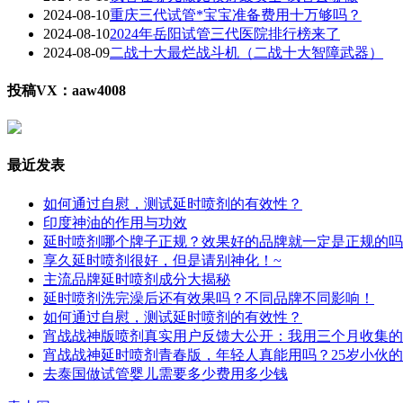
2024-08-10
重庆三代试管*宝宝准备费用十万够吗？
2024-08-10
2024年岳阳试管三代医院排行榜来了
2024-08-09
二战十大最烂战斗机（二战十大智障武器）
投稿VX：aaw4008
最近发表
如何通过自慰，测试延时喷剂的有效性？
印度神油的作用与功效
延时喷剂哪个牌子正规？效果好的品牌就一定是正规的吗
享久延时喷剂很好，但是请别神化！~
主流品牌延时喷剂成分大揭秘
延时喷剂洗完澡后还有效果吗？不同品牌不同影响！
如何通过自慰，测试延时喷剂的有效性？
宵战战神版喷剂真实用户反馈大公开：我用三个月收集的
宵战战神延时喷剂青春版，年轻人真能用吗？25岁小伙
去泰国做试管婴儿需要多少费用多少钱