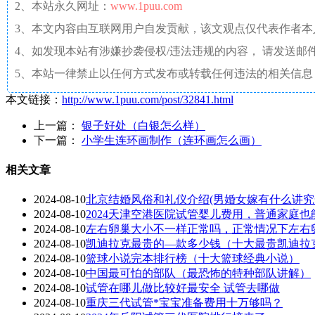
2、本站永久网址：
www.1puu.com
3、本文内容由互联网用户自发贡献，该文观点仅代表作者
4、如发现本站有涉嫌抄袭侵权/违法违规的内容， 请发送邮件至 a
5、本站一律禁止以任何方式发布或转载任何违法的相关信息
本文链接：
http://www.1puu.com/post/32841.html
上一篇：
银子好处（白银怎么样）
下一篇：
小学生连环画制作（连环画怎么画）
相关文章
2024-08-10
北京结婚风俗和礼仪介绍(男婚女嫁有什么讲究
2024-08-10
2024天津空港医院试管婴儿费用，普通家庭也
2024-08-10
左右卵巢大小不一样正常吗，正常情况下左右
2024-08-10
凯迪拉克最贵的—款多少钱（十大最贵凯迪拉
2024-08-10
篮球小说完本排行榜（十大篮球经典小说）
2024-08-10
中国最可怕的部队（最恐怖的特种部队讲解）
2024-08-10
试管在哪儿做比较好最安全 试管去哪做
2024-08-10
重庆三代试管*宝宝准备费用十万够吗？