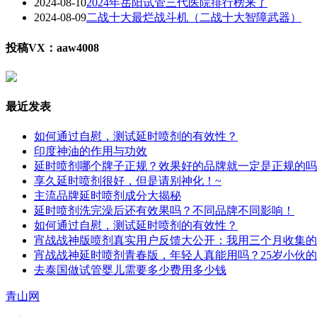
2024-08-10
2024年岳阳试管三代医院排行榜来了
2024-08-09
二战十大最烂战斗机（二战十大智障武器）
投稿VX：aaw4008
最近发表
如何通过自慰，测试延时喷剂的有效性？
印度神油的作用与功效
延时喷剂哪个牌子正规？效果好的品牌就一定是正规的吗
享久延时喷剂很好，但是请别神化！~
主流品牌延时喷剂成分大揭秘
延时喷剂洗完澡后还有效果吗？不同品牌不同影响！
如何通过自慰，测试延时喷剂的有效性？
宵战战神版喷剂真实用户反馈大公开：我用三个月收集的
宵战战神延时喷剂青春版，年轻人真能用吗？25岁小伙
去泰国做试管婴儿需要多少费用多少钱
青山网