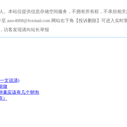
本人。本站仅提供信息存储空间服务，不拥有所有权，不承担相关
aw4008@foxmail.com 网站右下角【投诉删除】可进入实时
，访客发现请向站长举报
一文说清)
能做
卵巢应该有几个卵泡
克）